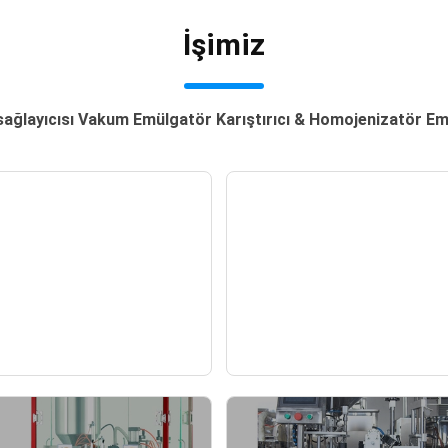
İşimiz
 sağlayıcısı Vakum Emülgatör Karıştırıcı & Homojenizatör Emü
angzhou'daki 133.
COSMOPROF (Mar
Kanton Fuarı
2023), Bologna, İta
— News —
— News —