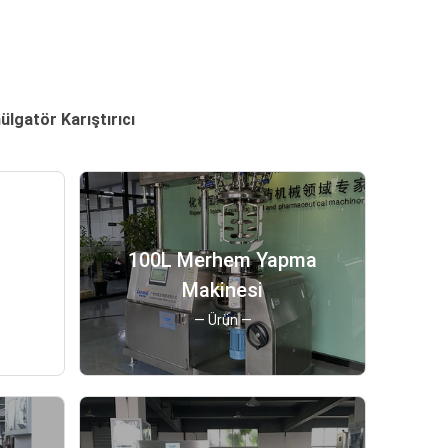
lgatör Karıştırıcı
t
100L Merhem Yapma
lya
Makinesi
— Ürün —