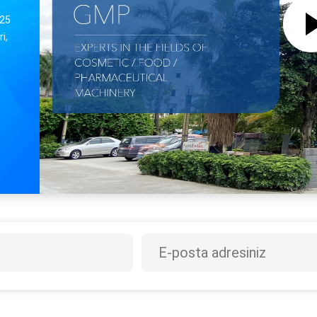
 25
i,