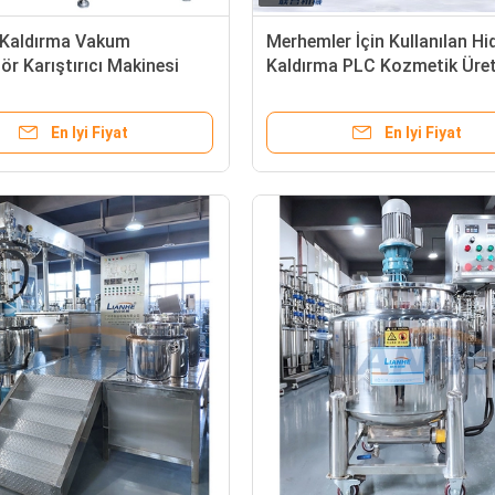
k Kaldırma Vakum
Merhemler İçin Kullanılan Hid
r Karıştırıcı Makinesi
Kaldırma PLC Kozmetik Üre
k 50L
Ekipmanları ABB Motor
En Iyi Fiyat
En Iyi Fiyat