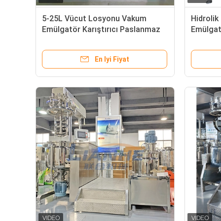
5-25L Vücut Losyonu Vakum
Hidroli
Emülgatör Karıştırıcı Paslanmaz
Emülgatö
Çelik Malzeme
Otomati
En Iyi Fiyat