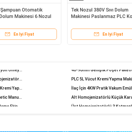
Lab Size Vacuum Emulsifying Mixer Cosmetic Cream Ointment Making Machine Vacuum Mixer for Body Lotion
 Şampuan Otomatik
Tek Nozul 380V Sıvı Dolum
500L Homogenizer Emulsifier Mixer with High Shear Emulsification Pump
Dolum Makinesi 6 Nozul
Makinesi Paslanmaz PLC Ko
1.5KW 200L Dezenfektan Homojenizatör Emülgatör Karıştırıcı Isıtma Ceketli
maz
3p-15p Antirust Parfüm Yapma Makinesi Patlamaya Dayanıklı Pratik
En Iyi Fiyat
En Iyi Fiyat
ISO Antirust Otomatik Şişe Kapağı, Şişeler İçin PLC Kapatma Makinesi
Düğme Kontrol Homojenleştirme Vakum Emülgatör Ketçap Mayonez Yapma Makinesi
500ml-40L Kozmetik Laboratuvar Ekipmanları Korozyon Önleyici SUS304 Malzeme
50-300L Lab Yüksek Kesme Emülgatör, Antipas Homojenizatör Laboratuvar Ekipmanları
LIANHE PLC Losyon Üretim Ekipmanları, 0.2 Mpa Yüz Kremi Yapma Makinesi
İlaç İçin 4KW Pratik Vakum Emül
SUS 316L High Shear Vacuum Emulsifier Mixer Cosmetic Manufacturing Machine
100L Merhem Yapma Makinesi, Sabit Tip Kozmetik İşleme Ekipmanları
SUS316L Buharlı Isıtma Kozmetik Krem Yapma Makinesi Mikser 250L
SGS 120 Derece Şampuan Üretim Makinesi, Kozmetik Yapımı İçin 500L Ekipman
1000L Vacuum Emulsifier Mixer , Fixed Lid , One-Way Mixing Paddle
1 Ton Çift Silindirli Vakum Emülgatör Mikser Makinası Hidrolik Kaldırma