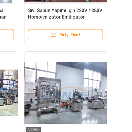
ma
Sıvı Sabun Yapımı İçin 220V / 380V
uan
Homojenizatör Emülgatör
Karıştırıcı 3 Faz
En Iyi Fiyat
Şurup Yapımı İçin Hareketli 3000 Rpm 100L Homojenizatör Emülgatör Karıştırıcı