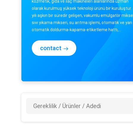
kozmetik, gıda ve ilaç makineleri alanlarında uzman
olarak kurulmuş yüksek teknoloji ürünü bir kuruluştur.
yılı aşkın bir süredir gelişen, vakumlu emülgatör mikser
sıvı yıkama mikseri, su arıtma işlemi, otomatik ve yarı
otomatik doldurma-kapama-etiketleme hattı,
paketleme makineleri, parf...
contact