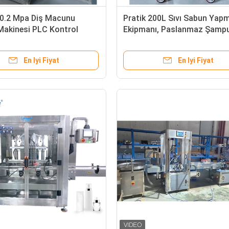
k 0.2 Mpa Diş Macunu
Pratik 200L Sıvı Sabun Yap
akinesi PLC Kontrol
Ekipmanı, Paslanmaz Şamp
Yapma Makinesi
En Iyi Fiyat
En Iyi Fiyat
ABB 2000L Kozmetik Homojenizatör Karıştırıcı, Platform El Dezenfektanı Karıştırma Ekipmanı