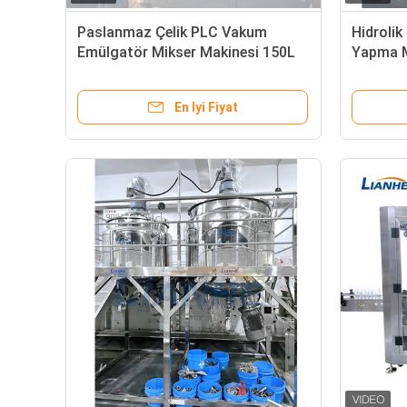
Paslanmaz Çelik PLC Vakum
Hidroli
Emülgatör Mikser Makinesi 150L
Yapma M
Pratik
Kararlı
En Iyi Fiyat