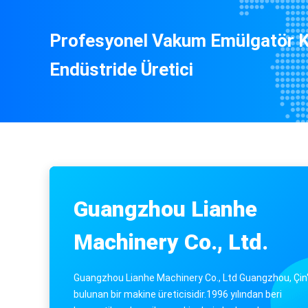
Profesyonel Vakum Emülgatör Ka
İlaç için 200L Hareketli Homojenizatör Emülgatör Kar
Endüstride Üretici
Guangzhou Lianhe
Machinery Co., Ltd.
Guangzhou Lianhe Machinery Co., Ltd Guangzhou, Çin
bulunan bir makine üreticisidir.1996 yılından beri