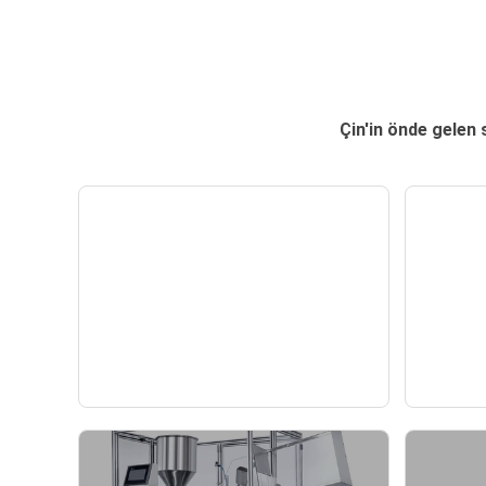
Çin'in önde gelen
60. Uluslararası Güzellik
Gu
Fuarı 2023
— News —