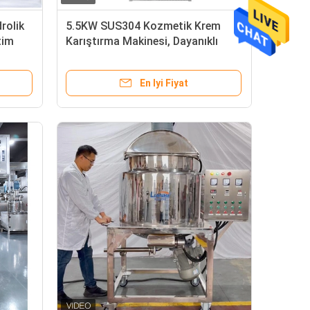
rolik
5.5KW SUS304 Kozmetik Krem
tim
Karıştırma Makinesi, Dayanıklı
Vakum Mikser Homojenizatör
En Iyi Fiyat