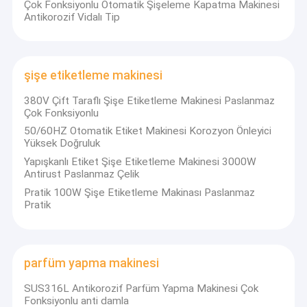
Çok Fonksiyonlu Otomatik Şişeleme Kapatma Makinesi
Antikorozif Vidalı Tip
şişe etiketleme makinesi
380V Çift Taraflı Şişe Etiketleme Makinesi Paslanmaz
Çok Fonksiyonlu
50/60HZ Otomatik Etiket Makinesi Korozyon Önleyici
Yüksek Doğruluk
Yapışkanlı Etiket Şişe Etiketleme Makinesi 3000W
Antirust Paslanmaz Çelik
Pratik 100W Şişe Etiketleme Makinası Paslanmaz
Pratik
Ana sayfa
Guangzhou Lianhe Machinery Co., Ltd Guangzhou, Çin'de
bulunan bir makine üreticisidir.1996 yılından beri kozmetik, gıda
Ürünler
parfüm yapma makinesi
ve ilaç makineleri alanlarında uzman olarak kurulmuş yüksek
teknoloji ürünü bir kuruluştur.
SUS316L Antikorozif Parfüm Yapma Makinesi Çok
Hakkımızda
Fonksiyonlu anti damla
25 yılı aşkın bir süredir gelişen, vakumlu emülgatör mikseri, sıvı