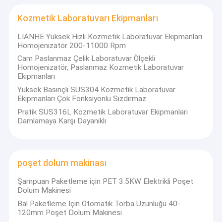
Sıvı dolum makinası
Kozmetik Laboratuvarı Ekipmanları
Tüp Dolum Makinesi
LIANHE Yüksek Hızlı Kozmetik Laboratuvar Ekipmanları
Homojenizatör 200-11000 Rpm
Şişe Kapatma Makinası
Cam Paslanmaz Çelik Laboratuvar Ölçekli
Homojenizatör, Paslanmaz Kozmetik Laboratuvar
şişe etiketleme makinesi
Ekipmanları
Yüksek Basınçlı SUS304 Kozmetik Laboratuvar
parfüm yapma makinesi
Ekipmanları Çok Fonksiyonlu Sızdırmaz
Pratik SUS316L Kozmetik Laboratuvar Ekipmanları
Paslanmaz Çelik Depolama Tankı
Damlamaya Karşı Dayanıklı
Kozmetik Laboratuvarı Ekipmanları
poşet dolum makinası
poşet dolum makinası
Şampuan Paketleme için PET 3.5KW Elektrikli Poşet
Dolum Makinesi
Bal Paketleme İçin Otomatik Torba Uzunluğu 40-
120mm Poşet Dolum Makinesi