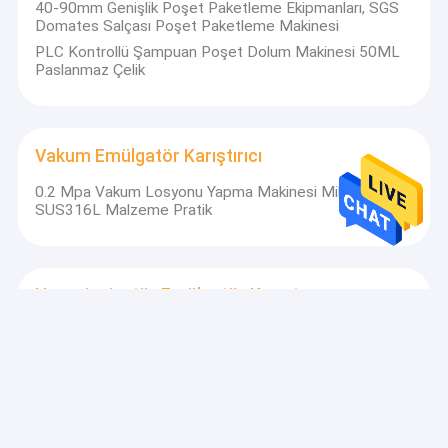
40-90mm Genişlik Poşet Paketleme Ekipmanları, SGS
Domates Salçası Poşet Paketleme Makinesi
PLC Kontrollü Şampuan Poşet Dolum Makinesi 50ML
Paslanmaz Çelik
Vakum Emülgatör Karıştırıcı
0.2 Mpa Vakum Losyonu Yapma Makinesi Mikser
SUS316L Malzeme Pratik
Homojenizatör Emülgatör Karıştırıcı
Elektrikli Şampuan Sıvı Deterjan Karıştırma Makinesi
Paslanmaz Çelik 150L
Yüksek Parçalayıcı Emülgatör Karıştırıcı