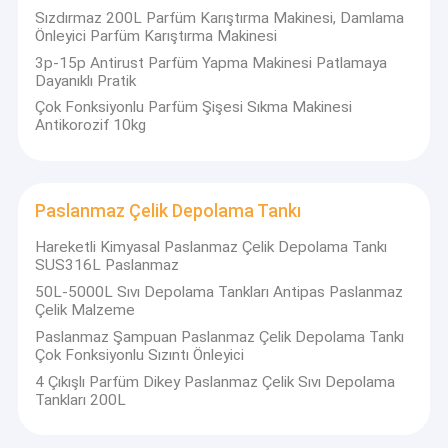
Sızdırmaz 200L Parfüm Karıştırma Makinesi, Damlama
yıkama mikseri, su arıtma işlemi, otomatik ve yarı otomatik
Fabrika turu
Önleyici Parfüm Karıştırma Makinesi
doldurma-kapama-etiketleme hattı, paketleme makineleri,
parfüm üretim hattı makineleri vb. dahil olmak üzere tüm üretim
3p-15p Antirust Parfüm Yapma Makinesi Patlamaya
Kalite kontrol
hattı makineleri ile tedarik ediyoruz, tüm makineler uygundur
Dayanıklı Pratik
GMP standardı.
Çok Fonksiyonlu Parfüm Şişesi Sıkma Makinesi
Bize ulaşın
Antikorozif 10kg
LIANHE Şirketi, ürünlerin daha mükemmel kaliteye sahip olması
için sürekli iyileştirme önlemleri getiren bir araştırma ve geliştirme
Haberler
departmanı kurmuştur.
Teklif isteği
Lianhe, yüksek kaliteli ürünlerin yalnızca mükemmel yönetim ve
Paslanmaz Çelik Depolama Tankı
önde gelen çalışanlar aracılığıyla değil, aynı zamanda mekanik
işleme için gelişmiş ve hassas özel ekipmanlar aracılığıyla
VR
Hareketli Kimyasal Paslanmaz Çelik Depolama Tankı
üretildiğine kuvvetle inanmaktadır.Pazar rekabetinin temeli,
SUS316L Paslanmaz
üretim yeteneğinden ayrılamaz ve gelişmiş donanım olanakları
olmadan yapılamaz.Lianhe, endüstride yabancı gelişmiş üretim
50L-5000L Sıvı Depolama Tankları Antipas Paslanmaz
ekipmanlarının tanıtımına yönelik ilk akran olan donanım
Çelik Malzeme
tesislerinin öneminin farkında olarak, son yıllarda karşılamak için
Vakum Emülgatör Karıştırıcı
Paslanmaz Şampuan Paslanmaz Çelik Depolama Tankı
yüksek kaliteli ürünler üretmek için üretim tesislerinin
Çok Fonksiyonlu Sızıntı Önleyici
uluslararasılaşmasına yükseltmek için donanım tesislerine
Homojenizatör Emülgatör Karıştırıcı
yatırım yaptı. GMP standardı.
4 Çıkışlı Parfüm Dikey Paslanmaz Çelik Sıvı Depolama
Tankları 200L
Yüksek Parçalayıcı Emülgatör Karıştırıcı