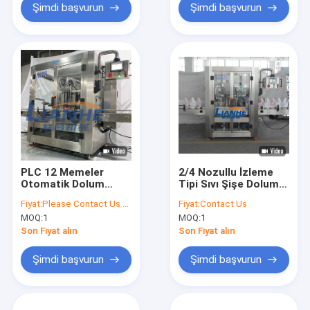
Şimdi başvurun
Şimdi başvurun
PLC 12 Memeler
2/4 Nozullu İzleme
Otomatik Dolum
Tipi Sıvı Şişe Dolum
Makinesi Sıvı Sabun
Makinesi Yüksek Hız
Fiyat:
Please Contact Us for More Details
Fiyat:
Contact Us
Duş Jeli Losyon
MOQ:
1
MOQ:
1
Kapatma Etiketleme
Hattı
Son Fiyat alın
Son Fiyat alın
Şimdi başvurun
Şimdi başvurun