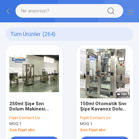
Tüm Ürünler
(264)
250ml Şişe Sıvı
150ml Otomatik Sıvı
Dolum Makinesi
Şişe Kavanoz Dolum
Otomatik Piston
Makinesi Şampuan
Fiyat:
Contact Us
Fiyat:
Contact Us
Dolum Kapatma
Deterjan Dolum Hattı
MOQ:
1
MOQ:
1
Etiketleme Hattı
Son Fiyat alın
Son Fiyat alın