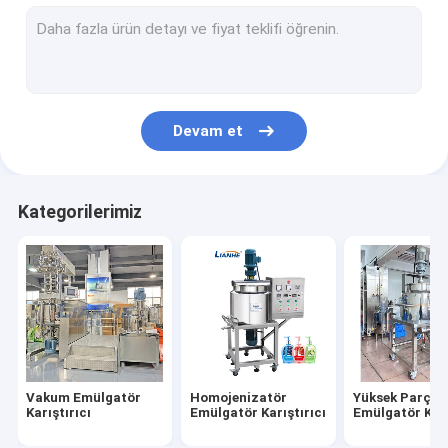
Sıvı dolum makinası
Tüp Dolum Makinesi
Şişe Kapatma Makinası
Devam et
şişe etiketleme makinesi
parfüm yapma makinesi
Kategorilerimiz
Paslanmaz Çelik Depolama Tankı
Kozmetik Laboratuvarı Ekipmanları
poşet dolum makinası
Vakum Emülgatör
Homojenizatör
Yüksek Parçala
Karıştırıcı
Emülgatör Karıştırıcı
Emülgatör Karı