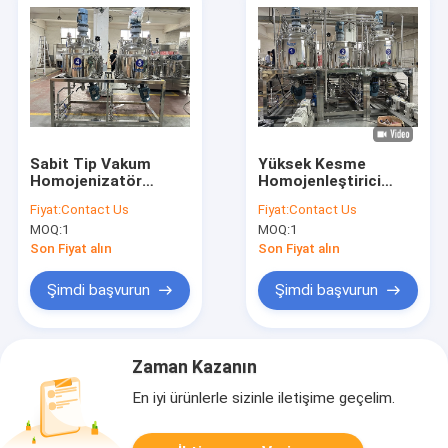
Sabit Tip Vakum
Yüksek Kesme
Homojenizatör
Homojenleştirici
Kozmetik Krem
Vakum Emülgatör
Fiyat:
Contact Us
Fiyat:
Contact Us
Karıştırıcı Losyon
Karıştırıcı Losyon
MOQ:
1
MOQ:
1
Merhem Karıştırma
Emülgatör Makinesi
Makinesi
Son Fiyat alın
Son Fiyat alın
Şimdi başvurun
Şimdi başvurun
Zaman Kazanın
En iyi ürünlerle sizinle iletişime geçelim.