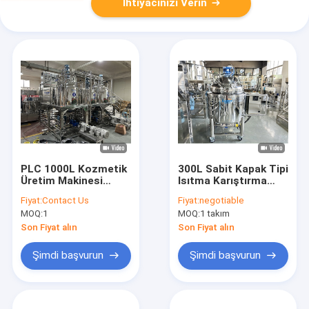
İhtiyacınızı Verin
PLC 1000L Kozmetik
300L Sabit Kapak Tipi
Üretim Makinesi
Isıtma Karıştırma
Emülsifiye
Tankı Hareketli
Fiyat:
Contact Us
Fiyat:
negotiable
Homojenizatör
Düğme Kontrolü
MOQ:
1
MOQ:
1 takım
Yapıştır Merhem
Karıştırıcı
Son Fiyat alın
Son Fiyat alın
Şimdi başvurun
Şimdi başvurun