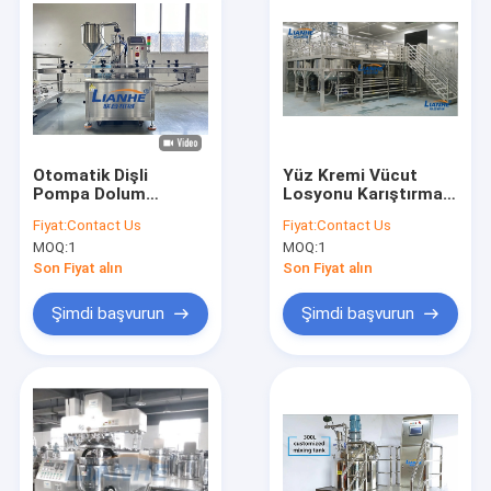
Otomatik Dişli
Yüz Kremi Vücut
Pompa Dolum
Losyonu Karıştırma
Makinesi Sıvı Şişe
Tankı Sıvı Sabun
Fiyat:
Contact Us
Fiyat:
Contact Us
Kavanozu Yüksek
Deterjan Şampuan
MOQ:
1
MOQ:
1
Hızlı Dolgu
Mikserleri
Son Fiyat alın
Son Fiyat alın
Şimdi başvurun
Şimdi başvurun
Ana sayfa
Ürünler
Hakkımızda