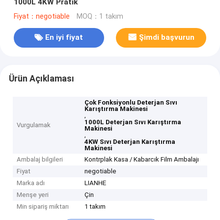
1000L 4KW Pratik
Fiyat：negotiable
MOQ：1 takım
En iyi fiyat
Şimdi başvurun
Ürün Açıklaması
Çok Fonksiyonlu Deterjan Sıvı
Karıştırma Makinesi
,
1000L Deterjan Sıvı Karıştırma
Vurgulamak
Makinesi
,
4KW Sıvı Deterjan Karıştırma
Makinesi
Ambalaj bilgileri
Kontrplak Kasa / Kabarcık Film Ambalajı
Fiyat
negotiable
Marka adı
LIANHE
Menşe yeri
Çin
Min sipariş miktarı
1 takım