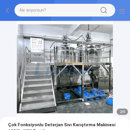
2
/
4
Çok Fonksiyonlu Deterjan Sıvı Karıştırma Makinesi