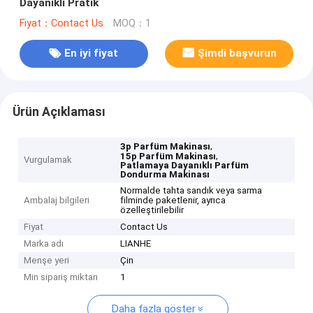
Dayanıklı Pratik
Fiyat：Contact Us
MOQ：1
En iyi fiyat
Şimdi başvurun
Ürün Açıklaması
,
3p Parfüm Makinası
,
15p Parfüm Makinası
Vurgulamak
Patlamaya Dayanıklı Parfüm
Dondurma Makinası
Normalde tahta sandık veya sarma
Ambalaj bilgileri
filminde paketlenir, ayrıca
özelleştirilebilir
Fiyat
Contact Us
Marka adı
LIANHE
Menşe yeri
Çin
Min sipariş miktarı
1
Daha fazla göster