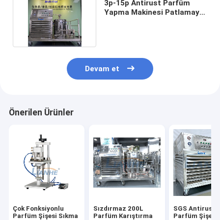
3p-15p Antirust Parfüm
Yapma Makinesi Patlamaya
Dayanıklı Pratik
Devam et
Önerilen Ürünler
Çok Fonksiyonlu
Sızdırmaz 200L
SGS Antirust
Parfüm Şişesi Sıkma
Parfüm Karıştırma
Parfüm Şişesi