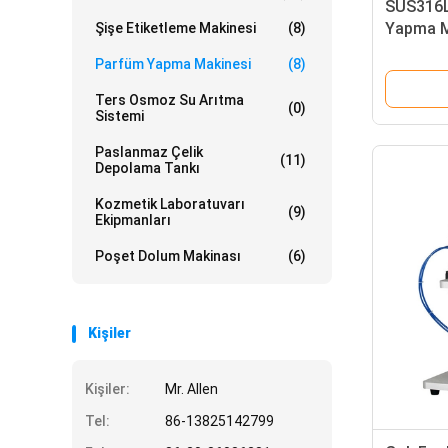
SUS316L
Yapma M
Şişe Etiketleme Makinesi
(8)
anti dam
Parfüm Yapma Makinesi
(8)
Ters Osmoz Su Arıtma
(0)
Sistemi
Paslanmaz Çelik
(11)
Depolama Tankı
Kozmetik Laboratuvarı
(9)
Ekipmanları
Poşet Dolum Makinası
(6)
Kişiler
Kişiler:
Mr. Allen
Tel:
86-13825142799