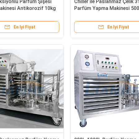
ksiyonlu Parfüm Şişesi
Chiller ile Paslanmaz Çelik 
kinesi Antikorozif 10kg
Parfüm Yapma Makinesi 50
En Iyi Fiyat
En Iyi Fiyat