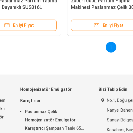
Paslanmaz Parfüm Yapma
200L-1000L Parfüm Yapma
i Dayanıklı SUS316L
Makinesi Paslanmaz Çelik 3
e
Malzeme
En Iyi Fiyat
En Iyi Fiyat
1
Homojenizatör Emülgatör
Bizi Takip Edin
rem
No.1, Doğu şer
Karıştırıcı
klı
Nanye, Baheng
Paslanmaz Çelik
ör
Homojenizatör Emülgatör
Sanayi Bölges
Karıştırıcı Şampuan Tankı 65
Kasabası, Bai