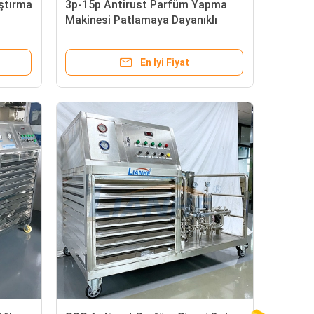
ştırma
3p-15p Antirust Parfüm Yapma
Makinesi Patlamaya Dayanıklı
Pratik
En Iyi Fiyat