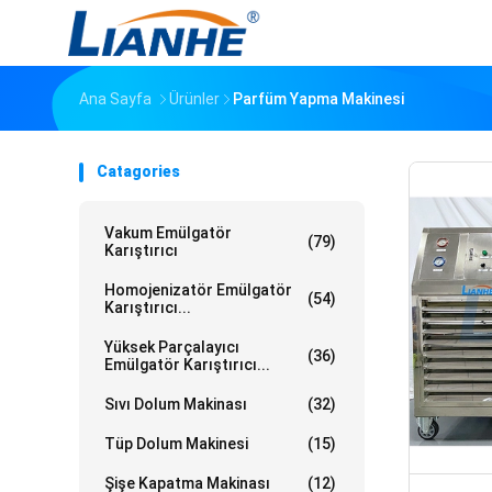
Ana Sayfa
Ürünler
Parfüm Yapma Makinesi
Catagories
Vakum Emülgatör
(79)
Karıştırıcı
Homojenizatör Emülgatör
(54)
Karıştırıcı...
Yüksek Parçalayıcı
(36)
Emülgatör Karıştırıcı...
Sıvı Dolum Makinası
(32)
Tüp Dolum Makinesi
(15)
Şişe Kapatma Makinası
(12)