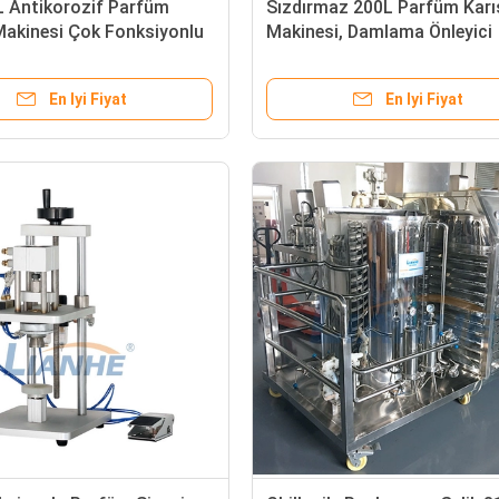
 Antikorozif Parfüm
Sızdırmaz 200L Parfüm Karı
akinesi Çok Fonksiyonlu
Makinesi, Damlama Önleyici
la
Parfüm Karıştırma Makinesi
En Iyi Fiyat
En Iyi Fiyat