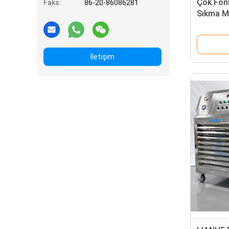
Çok Fon
Faks:
86-20-86086281
Sıkma Ma
İletişim