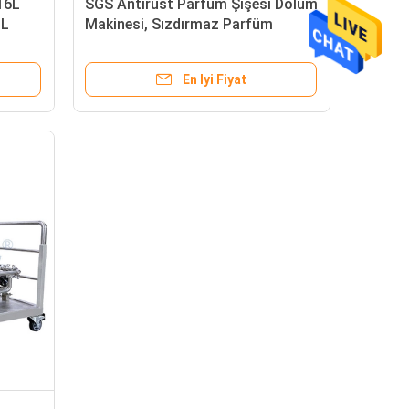
316L
SGS Antirust Parfüm Şişesi Dolum
0L
Makinesi, Sızdırmaz Parfüm
Fabrikası Ekipmanları
En Iyi Fiyat