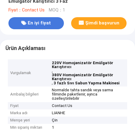
Emülgatör Karıştırıcı 3 Faz
Fiyat：Contact Us
MOQ：1
En iyi fiyat
Şimdi başvurun
Ürün Açıklaması
220V Homojenizatör Emülgatör
Karıştırıcı
,
Vurgulamak
380V Homojenizatör Emülgatör
Karıştırıcı
,
3 fazlı Sıvı Sabun Yapma Makinesi
Normalde tahta sandık veya sarma
Ambalaj bilgileri
filminde paketlenir, ayrıca
özelleştirilebilir
Fiyat
Contact Us
Marka adı
LIANHE
Menşe yeri
Çin
Min sipariş miktarı
1