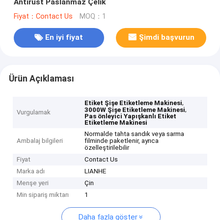
Antirust Paslanmaz Çelik
Fiyat：Contact Us
MOQ：1
En iyi fiyat
Şimdi başvurun
Ürün Açıklaması
,
Etiket Şişe Etiketleme Makinesi
,
3000W Şişe Etiketleme Makinesi
Vurgulamak
Pas önleyici Yapışkanlı Etiket
Etiketleme Makinesi
Normalde tahta sandık veya sarma
Ambalaj bilgileri
filminde paketlenir, ayrıca
özelleştirilebilir
Fiyat
Contact Us
Marka adı
LIANHE
Menşe yeri
Çin
Min sipariş miktarı
1
Daha fazla göster