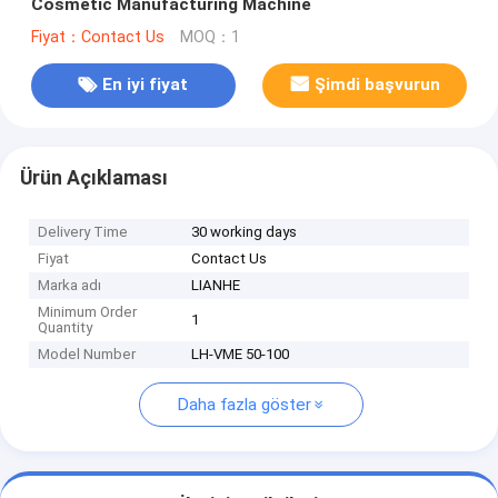
Cosmetic Manufacturing Machine
Fiyat：Contact Us
MOQ：1
En iyi fiyat
Şimdi başvurun
Ürün Açıklaması
Delivery Time
30 working days
Fiyat
Contact Us
Marka adı
LIANHE
Minimum Order
1
Quantity
Model Number
LH-VME 50-100
Daha fazla göster