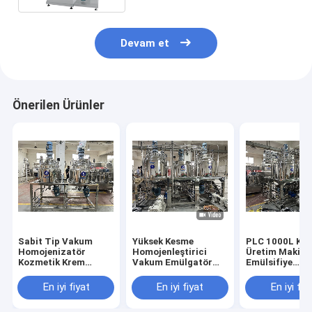
Devam et
Önerilen Ürünler
Sabit Tip Vakum
Yüksek Kesme
PLC 1000L Ko
Homojenizatör
Homojenleştirici
Üretim Makine
Kozmetik Krem
Vakum Emülgatör
Emülsifiye
Karıştırıcı Losyon
Karıştırıcı Losyon
Homojenizatö
Merhem Karıştırma
Emülgatör Makinesi
Yapıştır Merh
En iyi fiyat
En iyi fiyat
En iyi fiy
Makinesi
Karıştırıcı