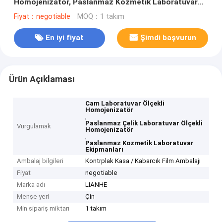
Homojenizatör, Paslanmaz Kozmetik Laboratuvar
Ekipmanları
Fiyat：negotiable
MOQ：1 takım
En iyi fiyat
Şimdi başvurun
Ürün Açıklaması
Cam Laboratuvar Ölçekli
Homojenizatör
,
Paslanmaz Çelik Laboratuvar Ölçekli
Vurgulamak
Homojenizatör
,
Paslanmaz Kozmetik Laboratuvar
Ekipmanları
Ambalaj bilgileri
Kontrplak Kasa / Kabarcık Film Ambalajı
Fiyat
negotiable
Marka adı
LIANHE
Menşe yeri
Çin
Min sipariş miktarı
1 takım