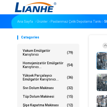
Ana Sayfa
Ürünler
Paslanmaz Çelik Depolama Tankı
5
Catagories
Vakum Emülgatör
(79)
Karıştırıcı
Homojenizatör Emülgatör
(54)
Karıştırıcı...
Yüksek Parçalayıcı
(36)
Emülgatör Karıştırıcı...
Sıvı Dolum Makinası
(32)
Tüp Dolum Makinesi
(15)
Şişe Kapatma Makinası
(12)