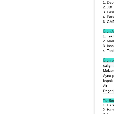
1. Depo
2. JB/T
3. Pas
4. Parl
6. GMP
Ürün Av
1. Tek 
2. Mal
3. İnsa
4. Tank
Ürün p
çalışm
Malze
Ayna p
kapak
Alt
Deşarj
Tip Se
1. Har
2. Har