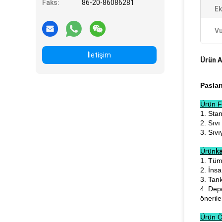
Faks:
86-20-86086281
Ek
Vu
İletişim
Ürün A
Pasla
Ürün F
1. Sta
2. Sıv
3. Sıvı
Ürün
ka
1. Tüm
2. İnsa
3. Tan
4. Dep
öneril
Ürün Öz