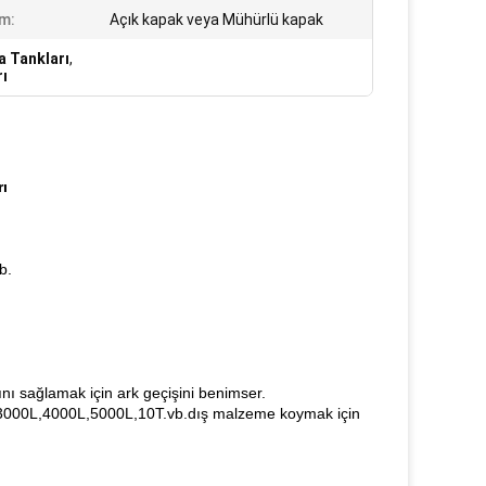
m:
Açık kapak veya Mühürlü kapak
a Tankları
,
rı
ı
b.
nı sağlamak için ark geçişini benimser.
 3000L,4000L,5000L,10T.vb.dış malzeme koymak için