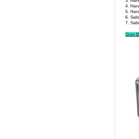
3. Har
4. Har
5. Har
6. Sab
7. Sabi
Ürün
D