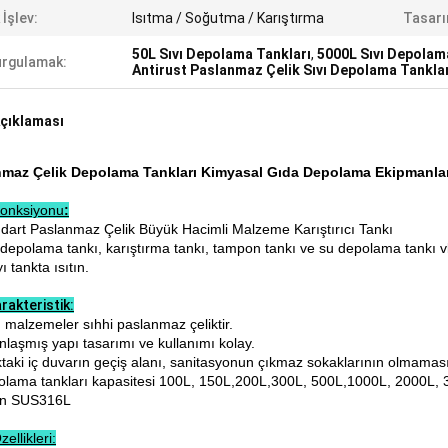
 İşlev:
Isıtma / Soğutma / Karıştırma
Tasarı
50L Sıvı Depolama Tankları
,
5000L Sıvı Depolam
rgulamak:
Antirust Paslanmaz Çelik Sıvı Depolama Tankla
çıklaması
nmaz Çelik Depolama Tankları Kimyasal Gıda Depolama Ekipmanlar
onksiyonu
:
ndart Paslanmaz Çelik Büyük Hacimli Malzeme Karıştırıcı Tankı
ı depolama tankı, karıştırma tankı, tampon tankı ve su depolama tankı v
yı tankta ısıtın.
rakteristik:
 malzemeler sıhhi paslanmaz çeliktir.
nlaşmış yapı tasarımı ve kullanımı kolay.
ktaki iç duvarın geçiş alanı, sanitasyonun çıkmaz sokaklarının olmaması
olama tankları kapasitesi 100L, 150L,200L,300L, 500L,1000L, 2000L,
en SUS316L
ellikleri: