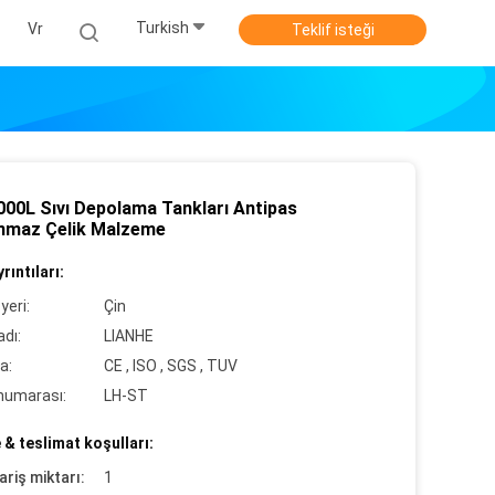
Turkish
Vr
Teklif isteği
000L Sıvı Depolama Tankları Antipas
nmaz Çelik Malzeme
rıntıları:
yeri:
Çin
dı:
LIANHE
a:
CE , ISO , SGS , TUV
numarası:
LH-ST
& teslimat koşulları:
ariş miktarı:
1