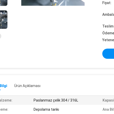
Fiyat:
Ambalaj
Teslim 
Ödeme 
Yetene
Bilgi
Ürün Açıklaması
alzeme:
Paslanmaz çelik 304 / 316L
Kapasi
leme:
Depolama tankı
Ana Bi