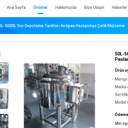
Ana Sayfa
Ürünler
Hakkımızda
Bize Ulaşın
Haberler
0L-5000L Sıvı Depolama Tankları Antipas Paslanmaz Çelik Malzeme
50L-5
Pasla
Ürün ay
Menşe 
Marka a
Sertifik
Model 
Ödeme 
Min sip