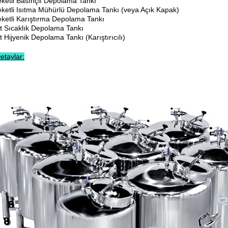
eketli Basınçlı Depolama Tankı
eketli Isıtma Mühürlü Depolama Tankı (veya Açık Kapak)
eketli Karıştırma Depolama Tankı
it Sıcaklık Depolama Tankı
t Hijyenik Depolama Tankı (Karıştırıcılı)
etaylar: