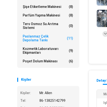
Şişe Etiketleme Makinesi
(8)
Parfüm Yapma Makinesi
(8)
Ters Osmoz Su Arıtma
(0)
Sistemi
Paslanmaz Çelik
(11)
Depolama Tankı
Kozmetik Laboratuvarı
(9)
Ekipmanları
Poşet Dolum Makinası
(6)
Kişiler
Detay 
Kişiler:
Mr. Allen
M
Tel:
86-13825142799
Iş