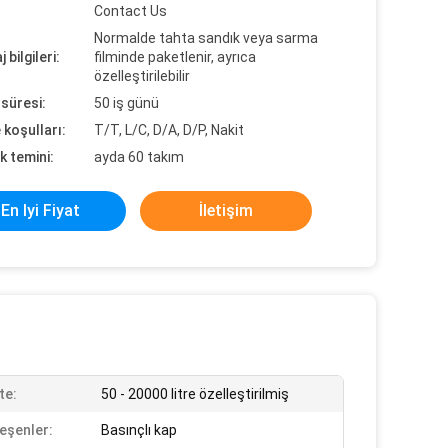
Contact Us
Normalde tahta sandık veya sarma
 bilgileri:
filminde paketlenir, ayrıca
özelleştirilebilir
süresi:
50 iş günü
koşulları:
T/T, L/C, D/A, D/P, Nakit
k temini:
ayda 60 takım
En Iyi Fiyat
İletişim
te:
50 - 20000 litre özelleştirilmiş
leşenler:
Basınçlı kap