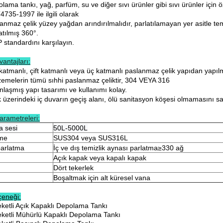
lama tankı, yağ, parfüm, su ve diğer sıvı ürünler gibi sıvı ürünler için öz
4735-1997 ile ilgili olarak
lanmaz çelik yüzey yağdan arındırılmalıdır, parlatılamayan yer asitle te
atılmış 360°.
 standardını karşılayın.
antajları:
katmanlı, çift katmanlı veya üç katmanlı paslanmaz çelik yapıdan yapılm
zemelerin tümü sıhhi paslanmaz çeliktir, 304 VEYA 316
nlaşmış yapı tasarımı ve kullanımı kolay.
 üzerindeki iç duvarın geçiş alanı, ölü sanitasyon köşesi olmamasını sağ
arametreleri:
a sesi
50L-5000L
me
SUS304 veya SUS316L
arlatma
İç ve dış temizlik aynası parlatma≥330 ağ
Açık kapak veya kapalı kapak
Dört tekerlek
Boşaltmak için alt küresel vana
çeneği:
eketli Açık Kapaklı Depolama Tankı
eketli Mühürlü Kapaklı Depolama Tankı