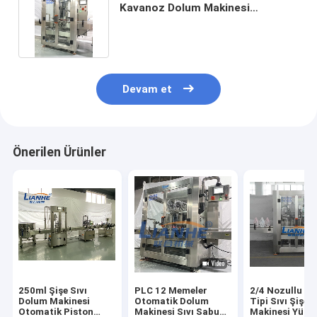
Kavanoz Dolum Makinesi
Şampuan Deterjan Dolum Hattı
Devam et
Önerilen Ürünler
250ml Şişe Sıvı
PLC 12 Memeler
2/4 Nozullu İz
Dolum Makinesi
Otomatik Dolum
Tipi Sıvı Şişe
Otomatik Piston
Makinesi Sıvı Sabun
Makinesi Yüks