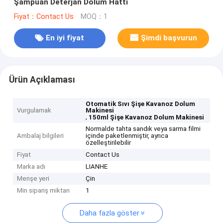
Şampuan Deterjan Dolum Hattı
Fiyat：Contact Us
MOQ：1
En iyi fiyat
Şimdi başvurun
Ürün Açıklaması
Otomatik Sıvı Şişe Kavanoz Dolum
Vurgulamak
Makinesi
,
150ml Şişe Kavanoz Dolum Makinesi
Normalde tahta sandık veya sarma filmi
Ambalaj bilgileri
içinde paketlenmiştir, ayrıca
özelleştirilebilir
Fiyat
Contact Us
Marka adı
LIANHE
Menşe yeri
Çin
Min sipariş miktarı
1
Daha fazla göster