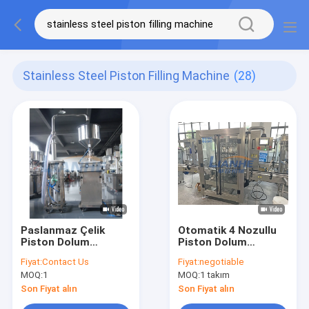
Stainless Steel Piston Filling Machine
(28)
Paslanmaz Çelik
Otomatik 4 Nozullu
Piston Dolum
Piston Dolum
Makinesi,
Makinesi Yüksek Hızlı
Fiyat:
Contact Us
Fiyat:
negotiable
Kalınlaştırılmış
MOQ:
1
MOQ:
1 takım
Pnömatik Şişe
Doldurucu
Son Fiyat alın
Son Fiyat alın