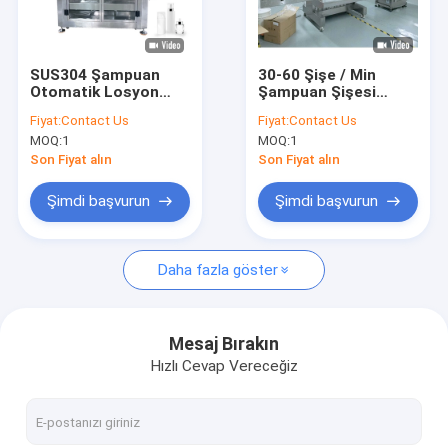
Fabrika turu
Kalite kontrol
SUS304 Şampuan
30-60 Şişe / Min
Otomatik Losyon
Şampuan Şişesi
Bize ulaşın
Dolum Makinesi 6
Doldurucu, SUS316L
Fiyat:
Contact Us
Fiyat:
Contact Us
Nozul Paslanmaz
Sıvı Sabun Şişesi
MOQ:
1
MOQ:
1
Dolum Makinesi
Haberler
Son Fiyat alın
Son Fiyat alın
Teklif isteği
Şimdi başvurun
Şimdi başvurun
VR
Daha fazla göster
Vakum Emülgatör Karıştırıcı
Mesaj Bırakın
Hızlı Cevap Vereceğiz
Homojenizatör Emülgatör Karıştırıcı
Yüksek Parçalayıcı Emülgatör Karıştırıcı