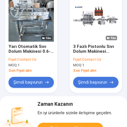
Yarı Otomatik Sıvı
3 Fazlı Pistonlu Sıvı
Dolum Makinesi 0.6-
Dolum Makinesi
0.8MPa Yatay
Antikorozif
Fiyat:
Contact Us
Fiyat:
Contact Us
Dayanıklı
Sızdırmaz
MOQ:
1
MOQ:
1
Son Fiyat alın
Son Fiyat alın
Şimdi başvurun
Şimdi başvurun
Zaman Kazanın
En iyi ürünlerle sizinle iletişime geçelim.