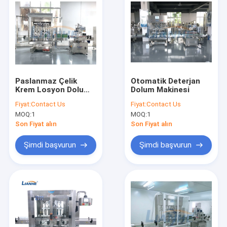
Paslanmaz Çelik
Otomatik Deterjan
Krem Losyon Dolum
Dolum Makinesi
Makinesi
Fiyat:
Contact Us
Fiyat:
Contact Us
MOQ:
1
MOQ:
1
Son Fiyat alın
Son Fiyat alın
Şimdi başvurun
Şimdi başvurun
Ana sayfa
Ürünler
Hakkımızda