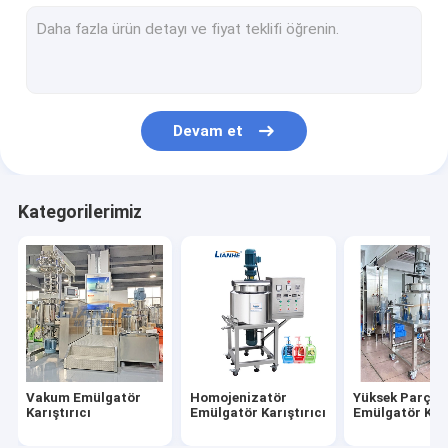
Sıvı dolum makinası
Tüp Dolum Makinesi
Şişe Kapatma Makinası
Devam et
şişe etiketleme makinesi
parfüm yapma makinesi
Kategorilerimiz
Paslanmaz Çelik Depolama Tankı
Kozmetik Laboratuvarı Ekipmanları
poşet dolum makinası
Vakum Emülgatör
Homojenizatör
Yüksek Parçala
Karıştırıcı
Emülgatör Karıştırıcı
Emülgatör Karı