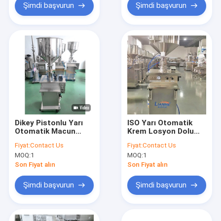
Şimdi başvurun
Şimdi başvurun
Dikey Pistonlu Yarı
ISO Yarı Otomatik
Otomatik Macun
Krem Losyon Dolum
Dolum Makinesi,
Makinesi Paslanmaz
Fiyat:
Contact Us
Fiyat:
Contact Us
Antipas Sıvı
Paslanmaz Çelik
MOQ:
1
MOQ:
1
Doldurma Makinesi
Son Fiyat alın
Son Fiyat alın
Şimdi başvurun
Şimdi başvurun