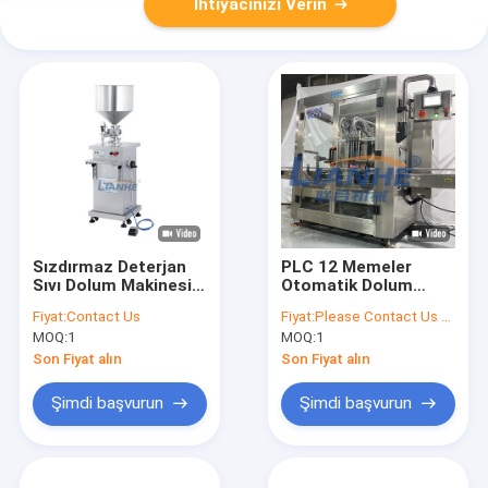
İhtiyacınızı Verin
Sızdırmaz Deterjan
PLC 12 Memeler
Sıvı Dolum Makinesi
Otomatik Dolum
Antirust SUS304 Yarı
Makinesi Sıvı Sabun
Fiyat:
Contact Us
Fiyat:
Please Contact Us for More Details
Otomatik
Duş Jeli Losyon
MOQ:
1
MOQ:
1
Kapatma Etiketleme
Hattı
Son Fiyat alın
Son Fiyat alın
Şimdi başvurun
Şimdi başvurun