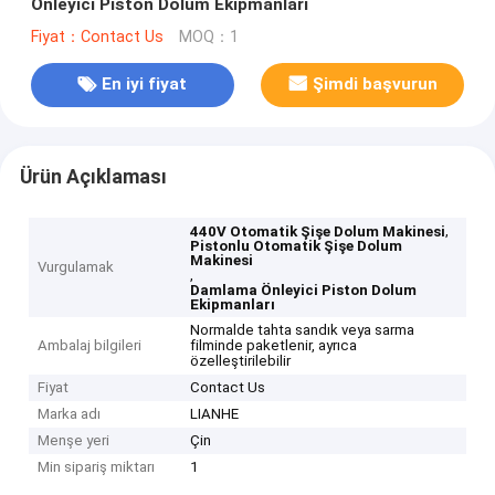
Önleyici Piston Dolum Ekipmanları
Fiyat：Contact Us
MOQ：1
En iyi fiyat
Şimdi başvurun
Ürün Açıklaması
,
440V Otomatik Şişe Dolum Makinesi
Pistonlu Otomatik Şişe Dolum
Makinesi
Vurgulamak
,
Damlama Önleyici Piston Dolum
Ekipmanları
Normalde tahta sandık veya sarma
Ambalaj bilgileri
filminde paketlenir, ayrıca
özelleştirilebilir
Fiyat
Contact Us
Marka adı
LIANHE
Menşe yeri
Çin
Min sipariş miktarı
1