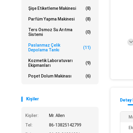
Şişe Etiketleme Makinesi
(8)
Parfüm Yapma Makinesi
(8)
Ters Osmoz Su Arıtma
(0)
Sistemi
Paslanmaz Çelik
(11)
Depolama Tankı
Kozmetik Laboratuvarı
(9)
Ekipmanları
Poşet Dolum Makinası
(6)
Kişiler
Detay 
Kişiler:
Mr. Allen
M
Tel:
86-13825142799
Ek