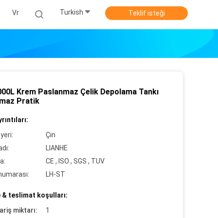
Turkish
Vr
Teklif isteği
000L Krem Paslanmaz Çelik Depolama Tankı
rmaz Pratik
rıntıları:
yeri:
Çin
dı:
LIANHE
a:
CE , ISO , SGS , TUV
numarası:
LH-ST
& teslimat koşulları:
ariş miktarı:
1