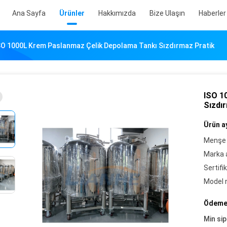
Ana Sayfa
Ürünler
Hakkımızda
Bize Ulaşın
Haberler
SO 1000L Krem Paslanmaz Çelik Depolama Tankı Sızdırmaz Pratik
ISO 1
Sızdı
Ürün ay
Menşe 
Marka a
Sertifik
Model 
Ödeme 
Min sip