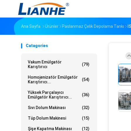
Ana Sayfa
Ürünler
Paslanmaz Çelik Depolama Tankı
I
Catagories
Vakum Emülgatör
(79)
Karıştırıcı
Homojenizatör Emülgatör
(54)
Karıştırıcı...
Yüksek Parçalayıcı
(36)
Emülgatör Karıştırıcı...
Sıvı Dolum Makinası
(32)
Tüp Dolum Makinesi
(15)
Şişe Kapatma Makinası
(12)