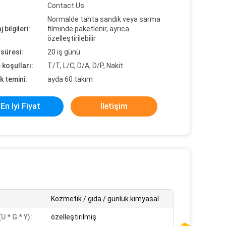
Contact Us
Normalde tahta sandık veya sarma
 bilgileri:
filminde paketlenir, ayrıca
özelleştirilebilir
süresi:
20 iş günü
koşulları:
T/T, L/C, D/A, D/P, Nakit
k temini:
ayda 60 takım
En Iyi Fiyat
İletişim
Kozmetik / gıda / günlük kimyasal
U * G * Y):
özelleştirilmiş