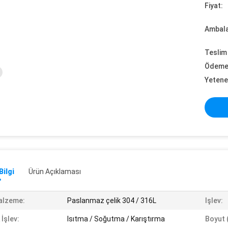
Fiyat:
Ambalaj
Teslim 
Ödeme 
Yetene
Bilgi
Ürün Açıklaması
alzeme:
Paslanmaz çelik 304 / 316L
Işlev:
 İşlev:
Isıtma / Soğutma / Karıştırma
Boyut (