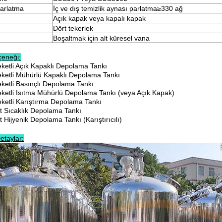
arlatma
İç ve dış temizlik aynası parlatma≥330 ağ
Açık kapak veya kapalı kapak
Dört tekerlek
Boşaltmak için alt küresel vana
çeneği:
eketli Açık Kapaklı Depolama Tankı
eketli Mühürlü Kapaklı Depolama Tankı
eketli Basınçlı Depolama Tankı
eketli Isıtma Mühürlü Depolama Tankı (veya Açık Kapak)
eketli Karıştırma Depolama Tankı
it Sıcaklık Depolama Tankı
t Hijyenik Depolama Tankı (Karıştırıcılı)
etaylar: