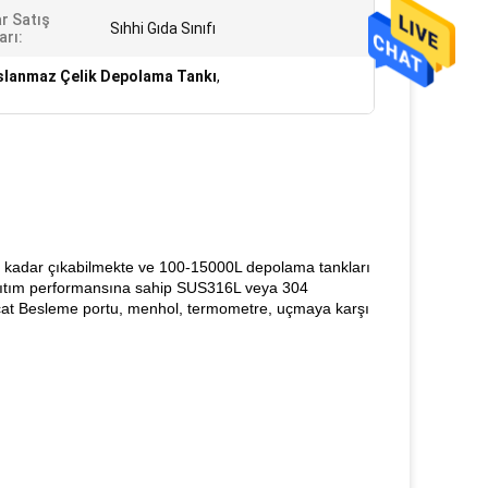
r Satış
Sıhhi Gıda Sınıfı
arı:
slanmaz Çelik Depolama Tankı
,
e kadar çıkabilmekte ve 100-15000L depolama tankları
ı yalıtım performansına sahip SUS316L veya 304
hracat Besleme portu, menhol, termometre, uçmaya karşı