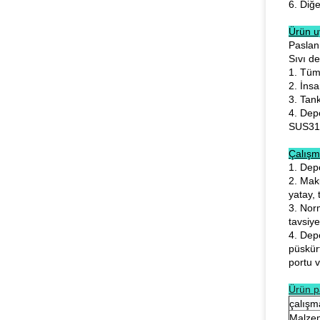
6. Diğe
Ürün u
Paslan
Sıvı de
1. Tüm
2. İnsa
3. Tan
4. Dep
SUS316
Çalışm
1. Depo
2. Maku
yatay, 
3. Nor
tavsiy
4. Depo
püskür
portu v
Ürün p
çalışm
Malze