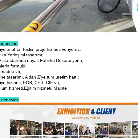
unucular:
ye anahtar teslim proje hizmeti veriyoruz.
ika Yerleşimi tasarımı;
 standardına dayalı Fabrika Dekorasyonu;
lerin formülü;
mmadde vb;
ne tasarımı, A'dan Z'ye tüm üretim hattı;
liye hizmeti, FOB, CFR, CIF vb;
ulum hizmeti.Eğitim hizmeti, Mainte
 deneyim: