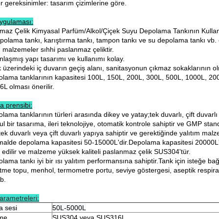
r gereksinimler: tasarım çizimlerine göre.
ygulaması:
maz Çelik Kimyasal Parfüm/Alkol/Çiçek Suyu Depolama Tankının Kullan
polama tankı, karıştırma tankı, tampon tankı ve su depolama tankı vb. ol
 malzemeler sıhhi paslanmaz çeliktir.
nlaşmış yapı tasarımı ve kullanımı kolay.
k üzerindeki iç duvarın geçiş alanı, sanitasyonun çıkmaz sokaklarının o
olama tanklarının kapasitesi 100L, 150L, ​​200L, 300L, 500L, 1000L, 2
L olması önerilir.
a prensibi:
lama tanklarının türleri arasında dikey ve yatay;tek duvarlı, çift duvarl
l bir tasarıma, ileri teknolojiye, otomatik kontrole sahiptir ve GMP stan
tek duvarlı veya çift duvarlı yapıya sahiptir ve gerektiğinde yalıtım malze
malde depolama kapasitesi 50-15000L'dir.Depolama kapasitesi 20000L'd
e edilir ve malzeme yüksek kaliteli paslanmaz çelik SUS304'tür.
lama tankı iyi bir ısı yalıtım performansına sahiptir.Tank için isteğe bağlı
tme topu, menhol, termometre portu, seviye göstergesi, aseptik respira
b.
arametreleri:
a sesi
50L-5000L
me
SUS304 veya SUS316L