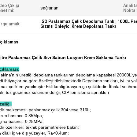
deo Çıkışı
Anahta
sağlanan
netimi:
Noktal
ISO Paslanmaz Çelik Depolama Tankı
,
1000L Pa
rgulamak:
Sızıntı Önleyici Krem Depolama Tankı
çıklaması
itre Paslanmaz Çelik Sıvı Sabun Losyon Krem Saklama Tankı
çıklaması:
kina'nın ürettiği depolama tanklarının depolama kapasitesi 20000L'y
i ihtiyaçlarına göre özelleştirilebilmektedir.Depolama tankları, iyi ıs
maz çelikten yapılmıştır.Ekli konfigürasyon şu şekildedir: İthalat ve i
lı, toz geçirmez solunum deliği, CIP temizleme sprinkleri
elliği:
indir malzemesi: paslanmaz çelik 304 veya 316L;
arım basıncı: 0.35Mpa;
ışma basıncı: 0.25MPa;
ndir özellikleri: teknik parametrelere bakın;
 cilalı iç ve dış yüzeyler, Ra<0.4um;