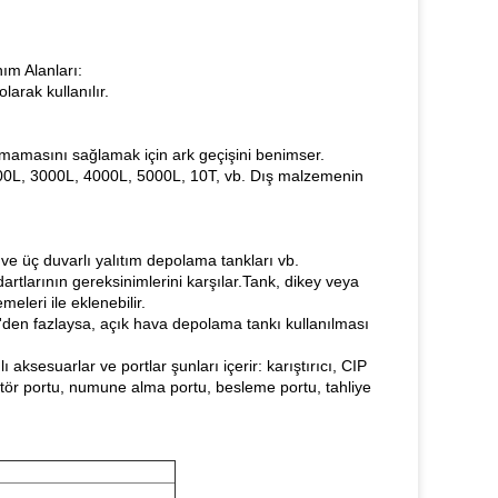
ım Alanları:
arak kullanılır.
lmamasını sağlamak için ark geçişini benimser.
000L, 3000L, 4000L, 5000L, 10T, vb. Dış malzemenin
ı ve üç duvarlı yalıtım depolama tankları vb.
dartlarının gereksinimlerini karşılar.Tank, dikey veya
meleri ile eklenebilir.
en fazlaysa, açık hava depolama tankı kullanılması
 aksesuarlar ve portlar şunları içerir: karıştırıcı, CIP
tör portu, numune alma portu, besleme portu, tahliye