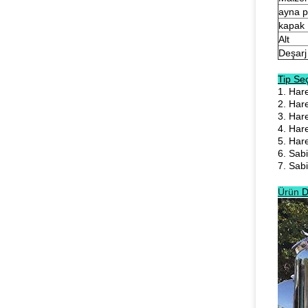
ayna p
kapak
Alt
Deşarj
Tip Se
1. Har
2. Har
3. Har
4. Har
5. Har
6. Sab
7. Sabi
Ürün
D