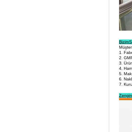
Bizim
S
Müşteri
1. Fabr
2. GMP
3. Ürün
4. Ha
5. Maki
6. Nak
7. Kur
Zengin