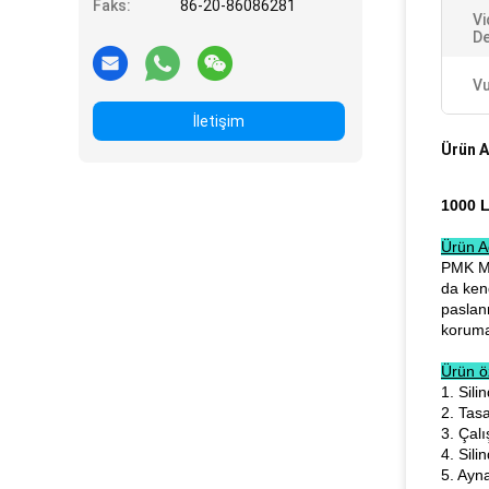
Faks:
86-20-86086281
Vi
De
Vu
İletişim
Ürün A
1000 L
Ürün A
PMK Ma
da kend
paslan
koruma
Ürün öz
1. Sil
2. Tas
3. Çal
4. Sili
5. Ayna