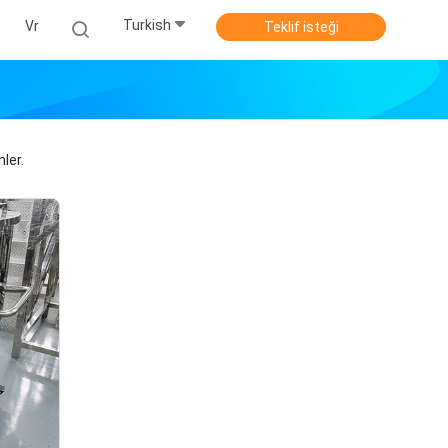
Turkish
Vr
Teklif isteği
ler.