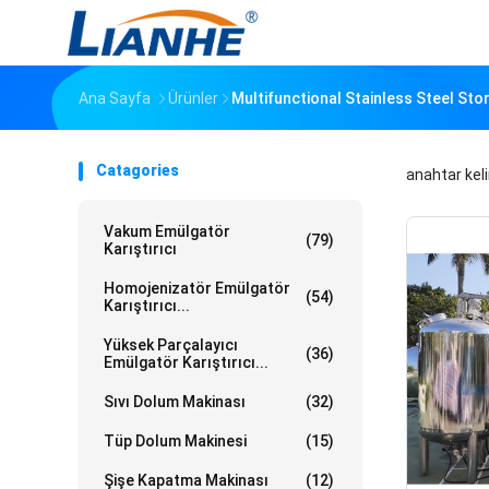
Ana Sayfa
Ürünler
Multifunctional Stainless Steel Stor
Catagories
anahtar kel
Vakum Emülgatör
(79)
Karıştırıcı
Homojenizatör Emülgatör
(54)
Karıştırıcı...
Yüksek Parçalayıcı
(36)
Emülgatör Karıştırıcı...
Sıvı Dolum Makinası
(32)
Tüp Dolum Makinesi
(15)
Şişe Kapatma Makinası
(12)