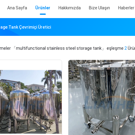
Ana Sayfa
Ürünler
Hakkımızda
Bize Ulaşın
Haberler
age Tank Çevrimiçi Üretici
imeler
「multifunctional stainless steel storage tank」
eşleşme
2
Ürün