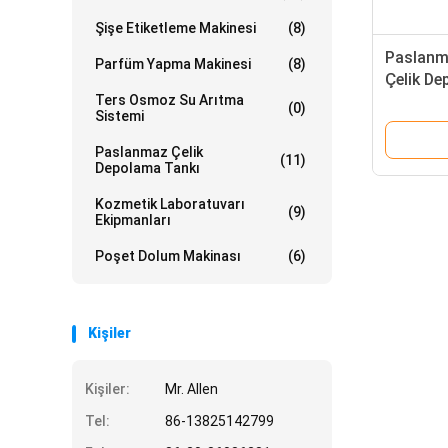
Şişe Etiketleme Makinesi
(8)
Paslanm
Parfüm Yapma Makinesi
(8)
Çelik De
Ters Osmoz Su Arıtma
Fonksiyo
(0)
Sistemi
Paslanmaz Çelik
(11)
Depolama Tankı
Kozmetik Laboratuvarı
(9)
Ekipmanları
Poşet Dolum Makinası
(6)
Kişiler
Kişiler:
Mr. Allen
Tel:
86-13825142799