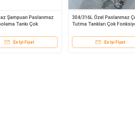
az Şampuan Paslanmaz
304/316L Özel Paslanmaz Çe
polama Tankı Çok
Tutma Tankları Çok Fonksiy
nlu Sızıntı Önleyici
Dayanıklı
En Iyi Fiyat
En Iyi Fiyat