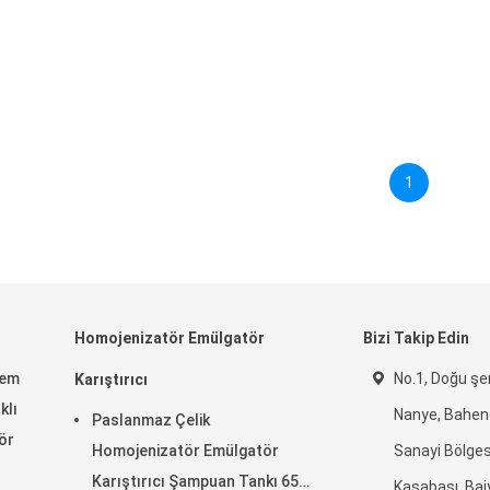
1
Homojenizatör Emülgatör
Bizi Takip Edin
rem
No.1, Doğu şer
Karıştırıcı
klı
Nanye, Baheng
Paslanmaz Çelik
ör
Homojenizatör Emülgatör
Sanayi Bölges
Karıştırıcı Şampuan Tankı 65
Kasabası, Bai