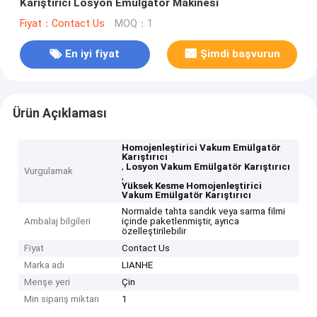
Karıştırıcı Losyon Emülgatör Makinesi
Fiyat：Contact Us
MOQ：1
En iyi fiyat
Şimdi başvurun
Ürün Açıklaması
Homojenleştirici Vakum Emülgatör
Karıştırıcı
,
Losyon Vakum Emülgatör Karıştırıcı
Vurgulamak
,
Yüksek Kesme Homojenleştirici
Vakum Emülgatör Karıştırıcı
Normalde tahta sandık veya sarma filmi
Ambalaj bilgileri
içinde paketlenmiştir, ayrıca
özelleştirilebilir
Fiyat
Contact Us
Marka adı
LIANHE
Menşe yeri
Çin
Min sipariş miktarı
1