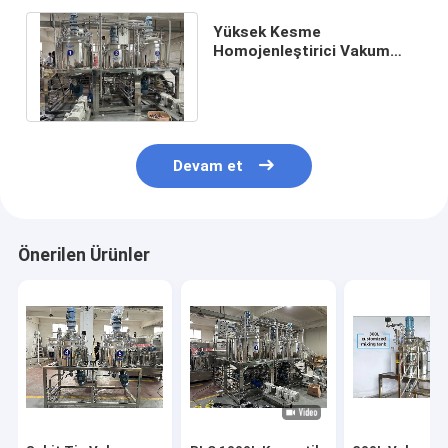
Yüksek Kesme
Homojenleştirici Vakum
Emülgatör Karıştırıcı
Losyon Emülgatör Makinesi
Devam et
Önerilen Ürünler