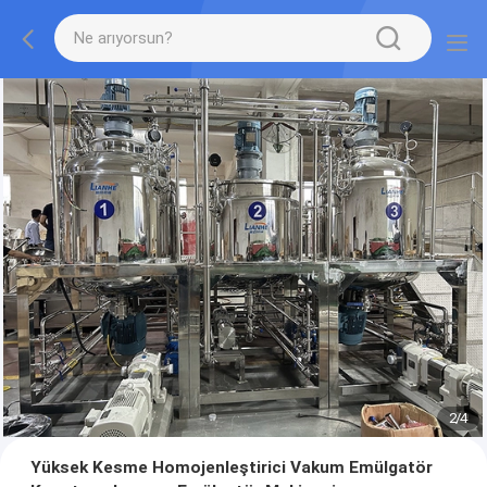
2
/
4
Yüksek Kesme Homojenleştirici Vakum Emülgatör