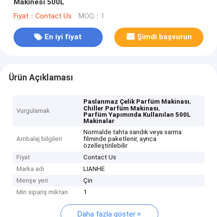
Makinesi 500L
Fiyat：Contact Us
MOQ：1
En iyi fiyat
Şimdi başvurun
Ürün Açıklaması
,
Paslanmaz Çelik Parfüm Makinası
,
Chiller Parfüm Makinası
Vurgulamak
Parfüm Yapımında Kullanılan 500L
Makinalar
Normalde tahta sandık veya sarma
Ambalaj bilgileri
filminde paketlenir, ayrıca
özelleştirilebilir
Fiyat
Contact Us
Marka adı
LIANHE
Menşe yeri
Çin
Min sipariş miktarı
1
Daha fazla göster