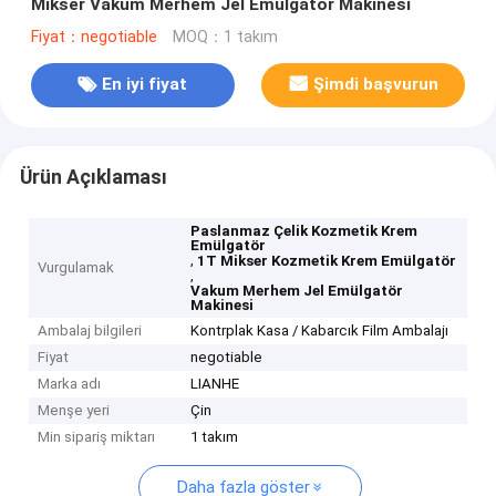
Mikser Vakum Merhem Jel Emülgatör Makinesi
Fiyat：negotiable
MOQ：1 takım
En iyi fiyat
Şimdi başvurun
Ürün Açıklaması
Paslanmaz Çelik Kozmetik Krem
Emülgatör
,
1T Mikser Kozmetik Krem Emülgatör
Vurgulamak
,
Vakum Merhem Jel Emülgatör
Makinesi
Ambalaj bilgileri
Kontrplak Kasa / Kabarcık Film Ambalajı
Fiyat
negotiable
Marka adı
LIANHE
Menşe yeri
Çin
Min sipariş miktarı
1 takım
Daha fazla göster