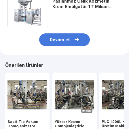
Paslanmaz Çelik Kozmetik
Krem Emülgatör 1T Mikser
Vakum Merhem Jel Emülgatör
Makinesi
Devam et
Önerilen Ürünler
Sabit Tip Vakum
Yüksek Kesme
PLC 1000L Ko
Homojenizatör
Homojenleştirici
Üretim Makine