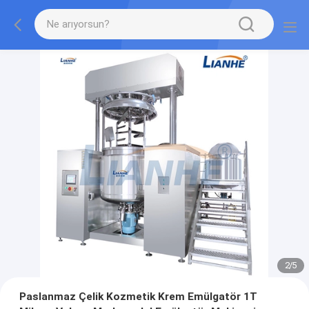
2
/
5
Paslanmaz Çelik Kozmetik Krem Emülgatör 1T