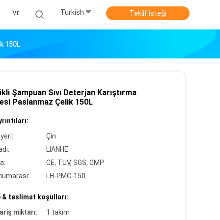
Turkish
Vr
Teklif isteği
ik 150L
ikli Şampuan Sıvı Deterjan Karıştırma
esi Paslanmaz Çelik 150L
rıntıları:
yeri:
Çin
dı:
LIANHE
a:
CE, TUV, SGS, GMP
numarası:
LH-PMC-150
& teslimat koşulları:
ariş miktarı:
1 takım