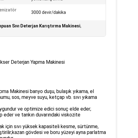
enizatör
3000 devir/dakika
puan Sıvı Deterjan Karıştırma Makinesi
,
kser Deterjan Yapma Makinesi
apma Makinesi
banyo duşu, bulaşık yıkama, el
lmumu, sos, meyve suyu, ketçap vb. sıvı yıkama
uygundur ve optimize edici sonuç elde eder;
p eder ve tankın duvarındaki viskozite
k için sıvı yüksek kapasiteli kesme, sürtünme,
eştirilir;kazan gövdesi ve boru yüzeyi ayna parlatma