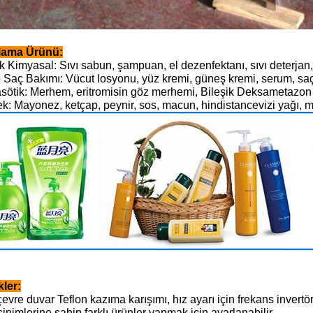
lama Ürünü:
 Kimyasal: Sıvı sabun, şampuan, el dezenfektanı, sıvı deterjan,
e Saç Bakımı: Vücut losyonu, yüz kremi, güneş kremi, serum, saç
sötik: Merhem, eritromisin göz merhemi, Bileşik Deksametazon 
k: Mayonez, ketçap, peynir, sos, macun, hindistancevizi yağı, 
kler:
vre duvar Teflon kazıma karışımı, hız ayarı için frekans invertö
inimlerine sahip farklı ürünler yapmak için ayarlanabilir.