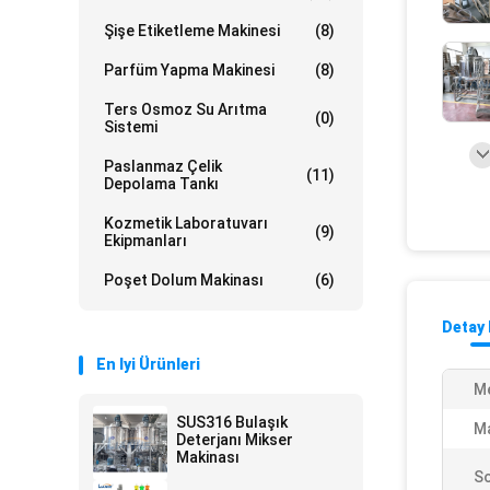
Şişe Etiketleme Makinesi
(8)
Parfüm Yapma Makinesi
(8)
Ters Osmoz Su Arıtma
(0)
Sistemi
Paslanmaz Çelik
(11)
Depolama Tankı
Kozmetik Laboratuvarı
(9)
Ekipmanları
Poşet Dolum Makinası
(6)
Detay 
En Iyi Ürünleri
Me
SUS316 Bulaşık
M
Deterjanı Mikser
Makinası
S