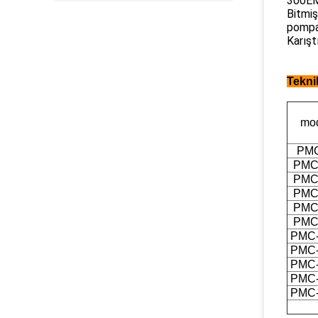
300EM
Bitmiş
pompas
Karışt
Tekni
mod
PMC
PMC
PMC
PMC
PMC
PMC
PMC-
PMC-
PMC-
PMC-
PMC-