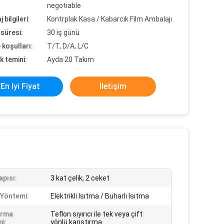
negotiable
 bilgileri:
Kontrplak Kasa / Kabarcık Film Ambalajı
süresi:
30 iş günü
koşulları:
T/T, D/A, L/C
k temini:
Ayda 20 Takım
En Iyi Fiyat
İletişim
apısı:
3 kat çelik, 2 ceket
 Yöntemi:
Elektrikli Isıtma / Buharlı Isıtma
ırma
Teflon sıyırıcı ile tek veya çift
i:
yönlü karıştırma