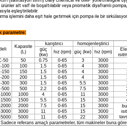
SH (sanitasyon sınıfı) Daily Chemical ve GMP yönetmeliğine uy
 ürünler alt valf ile boşaltılabilir veya pnömatik diyaframlı pompa
ıyla eşleştirilebilir.
ırma işlemini daha eşit hale getirmek için pompa ile bir sirkülas
k parametre:
karıştırıcı
homojenleştirici
Kapasite
eli
güç
Elek
(L)
hız (rpm)
güç (kw)
hız (rpm)
(kw)
ısıt
-50
50
0.75
0-65
3
3000
-100
100
1.5
0-65
4
3000
-150
150
1.5
0-65
4
3000
-200
200
1.5
0-65
4
3000
-300
300
1.5
0-65
5.5
3000
-500
500
2.2
0-65
7.5
3000
1000
1000
4
0-65
11
3000
1500
1500
5.5
0-65
15
3000
2000
2000
7.5
0-65
15
3000
bu
3000
3000
11
0-65
15
3000
ısı
tavs
5000
5000
11
0-65
22
3000
Sadece referans amaçlı parametreler, tüm makineler buna göre öz