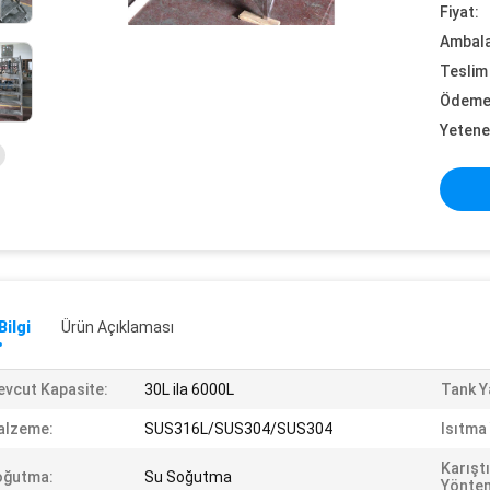
Fiyat:
Ambalaj
Teslim 
Ödeme 
Yetene
Bilgi
Ürün Açıklaması
vcut Kapasite:
30L ila 6000L
Tank Y
alzeme:
SUS316L/SUS304/SUS304
Isıtma
Karışt
oğutma:
Su Soğutma
Yöntem