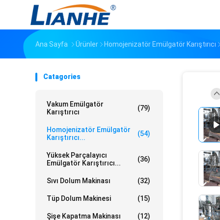
Ana Sayfa
Ürünler
Homojenizatör Emülgatör Karıştırıcı
Catagories
Vakum Emülgatör
(79)
Karıştırıcı
Homojenizatör Emülgatör
(54)
Karıştırıcı...
Yüksek Parçalayıcı
(36)
Emülgatör Karıştırıcı...
Sıvı Dolum Makinası
(32)
Tüp Dolum Makinesi
(15)
Şişe Kapatma Makinası
(12)