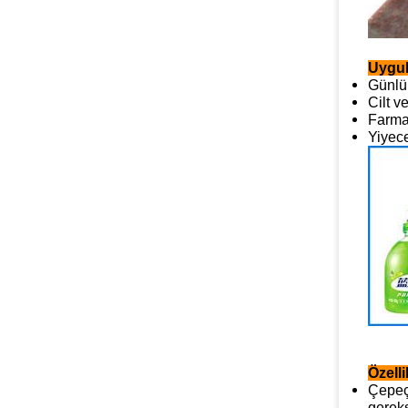
Uygu
Günlük
Cilt v
Farma
Yiyece
Özelli
Çepeçe
gereks