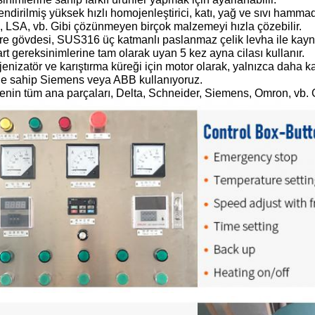
endirilmiş yüksek hızlı homojenleştirici, katı, yağ ve sıvı hammadd
 LSA, vb. Gibi çözünmeyen birçok malzemeyi hızla çözebilir.
re gövdesi, SUS316 üç katmanlı paslanmaz çelik levha ile kayn
rt gereksinimlerine tam olarak uyan 5 kez ayna cilası kullanır.
nizatör ve karıştırma küreği için motor olarak, yalnızca daha kal
e sahip Siemens veya ABB kullanıyoruz.
nin tüm ana parçaları, Delta, Schneider, Siemens, Omron, vb. G