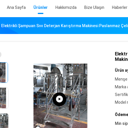
Ana Sayfa
Ürünler
Hakkımızda
Bize Ulaşın
Haberler
Elektrikli Şampuan Sıvı Deterjan Karıştırma Makinesi Paslanmaz Çel
Elektr
Makin
Ürün ay
Menşe 
Marka a
Sertifik
Model 
Ödeme 
Min sip