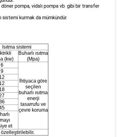
gundur.
, döner pompa, vidalı pompa vb. gibi bir transfer
yon sistemi kurmak da mümkündür.
Isıtma sistemi
trikli
Buharlı ısıtma
ma (kw)
(Mpa)
6
9
12
İhtiyaca göre
12
seçilen
18
buharlı ısıtma
27
enerji
36
tasarrufu ve
45
çevre koruma
harlı
tmayı
iye et
elleştirilebilir.