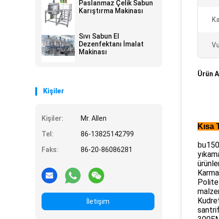
Paslanmaz Çelik Sabun
Karıştırma Makinası
Ka
Sıvı Sabun El
Dezenfektanı İmalat
Vu
Makinası
Ürün A
Kişiler
Kişiler:
Mr. Allen
Kısa 
Tel:
86-13825142799
150
bu
Faks:
86-20-86086281
yıkama
ürünle
Karmaş
Polite
malzem
Kudret
İletişim
santri