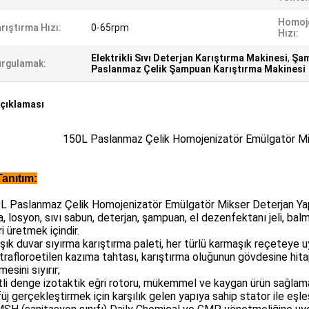
Homoj
rıştırma Hızı:
0-65rpm
Hızı:
Elektrikli Sıvı Deterjan Karıştırma Makinesi
,
Şam
rgulamak:
Paslanmaz Çelik Şampuan Karıştırma Makinesi
çıklaması
150L Paslanmaz Çelik Homojenizatör Emülgatör Mi
Tanıtım:
L Paslanmaz Çelik Homojenizatör Emülgatör Mikser Deterjan Y
, losyon, sıvı sabun, deterjan, şampuan, el dezenfektanı jeli, ba
ri üretmek içindir.
ık duvar sıyırma karıştırma paleti, her türlü karmaşık reçeteye 
trafloroetilen kazıma tahtası, karıştırma oluğunun gövdesine hita
esini sıyırır;
li denge izotaktik eğri rotoru, mükemmel ve kaygan ürün sağlama
füj gerçekleştirmek için karşılık gelen yapıya sahip stator ile eşl