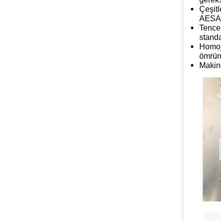
Çeşitl
AESA,
Tence
standa
Homoje
ömrün
Makine