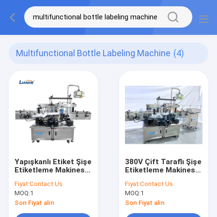
Multifunctional Bottle Labeling Machine
(4)
Yapışkanlı Etiket Şişe
380V Çift Taraflı Şişe
Etiketleme Makinesi
Etiketleme Makinesi
3000W Antirust
Paslanmaz Çok
Fiyat:
Contact Us
Fiyat:
Contact Us
Paslanmaz Çelik
Fonksiyonlu
MOQ:
1
MOQ:
1
Son Fiyat alın
Son Fiyat alın