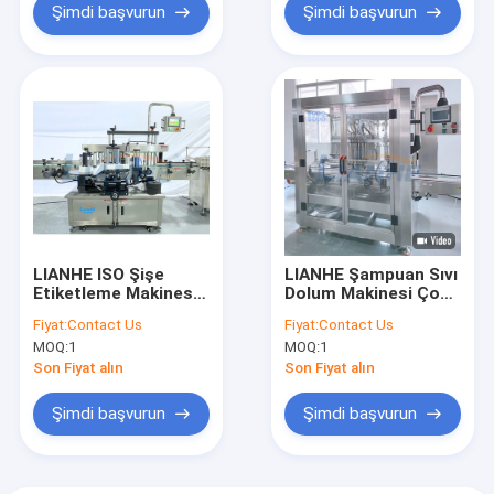
Şimdi başvurun
Şimdi başvurun
LIANHE ISO Şişe
LIANHE Şampuan Sıvı
Etiketleme Makinesi,
Dolum Makinesi Çok
Çok Amaçlı Su Şişesi
Fonksiyonlu Dayanıklı
Fiyat:
Contact Us
Fiyat:
Contact Us
Etiket Etiket
MOQ:
1
MOQ:
1
Makinesi
Son Fiyat alın
Son Fiyat alın
Şimdi başvurun
Şimdi başvurun