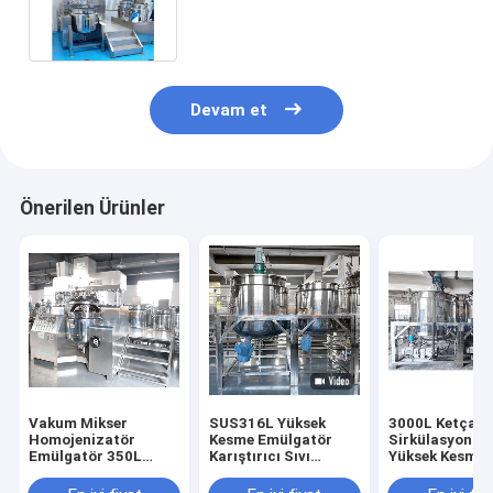
Merhem Emülgatör Karıştırma
Makinesi
Devam et
Önerilen Ürünler
Vakum Mikser
SUS316L Yüksek
3000L Ketçap
Homojenizatör
Kesme Emülgatör
Sirkülasyon P
Emülgatör 350L
Karıştırıcı Sıvı
Yüksek Kesmel
mikser Kozmetik
Deterjan Isıtma ve
Emülgatör Karı
Krem Karıştırma
Homojenizatörlü
Yapımı