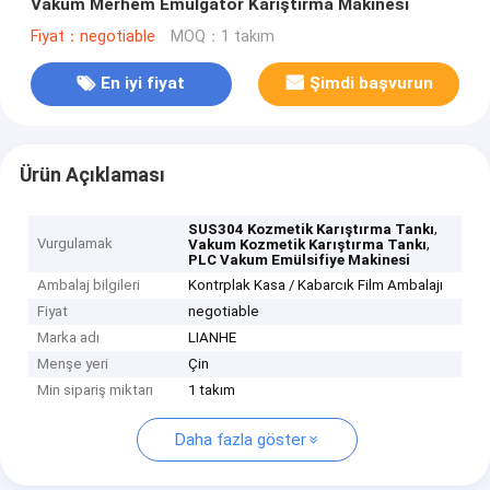
Vakum Merhem Emülgatör Karıştırma Makinesi
Fiyat：negotiable
MOQ：1 takım
En iyi fiyat
Şimdi başvurun
Ürün Açıklaması
,
SUS304 Kozmetik Karıştırma Tankı
Vurgulamak
,
Vakum Kozmetik Karıştırma Tankı
PLC Vakum Emülsifiye Makinesi
Ambalaj bilgileri
Kontrplak Kasa / Kabarcık Film Ambalajı
Fiyat
negotiable
Marka adı
LIANHE
Menşe yeri
Çin
Min sipariş miktarı
1 takım
Daha fazla göster