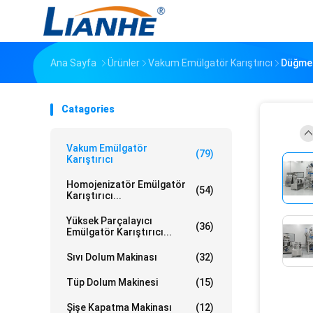
Ana Sayfa
Ürünler
Vakum Emülgatör Karıştırıcı
Düğme 
Catagories
Vakum Emülgatör
(79)
Karıştırıcı
Homojenizatör Emülgatör
(54)
Karıştırıcı...
Yüksek Parçalayıcı
(36)
Emülgatör Karıştırıcı...
Sıvı Dolum Makinası
(32)
Tüp Dolum Makinesi
(15)
Şişe Kapatma Makinası
(12)