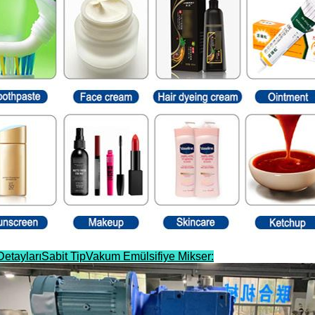
Detayları
Sabit TipVakum Emülsifiye Mikser
: