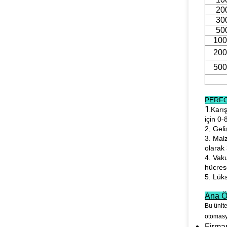
20
30
50
100
200
500
PERFO
1.
Karış
için 0-
2, Geli
3. Mal
olarak
4. Vak
hücres
5. Lük
Ana Öz
Bu ünite
otomasyo
Firmam