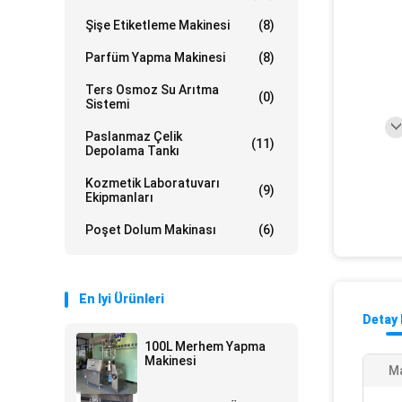
Şişe Etiketleme Makinesi
(8)
Parfüm Yapma Makinesi
(8)
Ters Osmoz Su Arıtma
(0)
Sistemi
Paslanmaz Çelik
(11)
Depolama Tankı
Kozmetik Laboratuvarı
(9)
Ekipmanları
Poşet Dolum Makinası
(6)
En Iyi Ürünleri
Detay 
100L Merhem Yapma
Makinesi
M