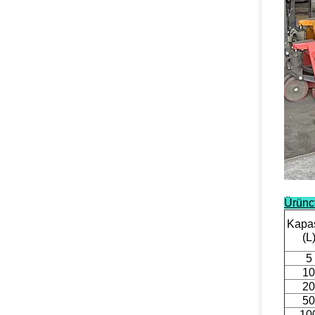
Ürün
c
Kapas
(L
5
10
20
50
10