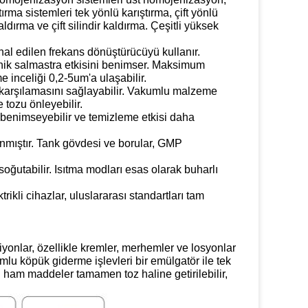
ma sistemleri tek yönlü karıştırma, çift yönlü
kaldırma ve çift silindir kaldırma. Çeşitli yüksek
 ithal edilen frekans dönüştürücüyü kullanır.
ekanik salmastra etkisini benimser. Maksimum
 inceliği 0,2-5um'a ulaşabilir.
karşılamasını sağlayabilir. Vakumlu malzeme
tozu önleyebilir.
 benimseyebilir ve temizleme etkisi daha
anmıştır. Tank gövdesi ve borular, GMP
soğutabilir. Isıtma modları esas olarak buharlı
ikli cihazlar, uluslararası standartları tam
iyonlar, özellikle kremler, merhemler ve losyonlar
lu köpük giderme işlevleri bir emülgatör ile tek
in ham maddeler tamamen toz haline getirilebilir,