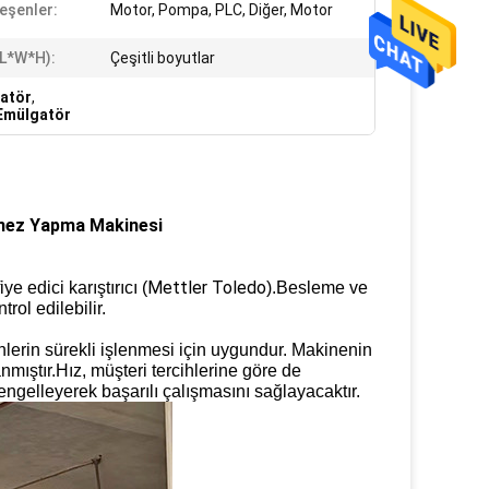
leşenler:
Motor, Pompa, PLC, Diğer, Motor
L*W*H):
Çeşitli boyutlar
atör
,
 Emülgatör
nez Yapma Makinesi
Mettler Toledo
 edici karıştırıcı (
).Besleme ve
ol edilebilir.
lerin sürekli işlenmesi için uygundur.
Makinenin
lanmıştır.Hız, müşteri tercihlerine göre de
elleyerek başarılı çalışmasını sağlayacaktır.