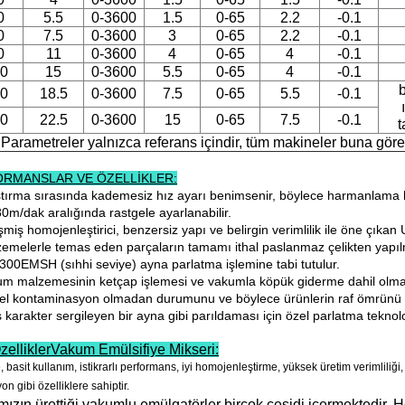
0
5.5
0-3600
1.5
0-65
2.2
-0.1
0
7.5
0-3600
3
0-65
2.2
-0.1
0
11
0-3600
4
0-65
4
-0.1
0
15
0-3600
5.5
0-65
4
-0.1
b
0
18.5
0-3600
7.5
0-65
5.5
-0.1
0
22.5
0-3600
15
0-65
7.5
-0.1
t
Parametreler yalnızca referans içindir, tüm makineler buna göre öz
RMANSLAR VE ÖZELLİKLER:
tırma sırasında kademesiz hız ayarı benimsenir, böylece harmanlama hat
80m/dak aralığında rastgele ayarlanabilir.
şmiş homojenleştirici, benzersiz yapı ve belirgin verimlilik ile öne çı
zemelerle temas eden parçaların tamamı ithal paslanmaz çelikten yapılm
 300EMSH (sıhhi seviye) ayna parlatma işlemine tabi tutulur.
um malzemesinin ketçap işlemesi ve vakumla köpük giderme dahil olma
el kontaminasyon olmadan durumunu ve böylece ürünlerin raf ömrünü u
s karakter sergileyen bir ayna gibi parıldaması için özel parlatma tekn
ellikler
Vakum Emülsifiye Mikseri
:
, basit kullanım, istikrarlı performans, iyi homojenleştirme, yüksek üretim verimliliğ
n gibi özelliklere sahiptir.
ızın ürettiği vakumlu emülgatörler birçok çeşidi içermektedir.