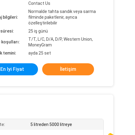
Contact Us
Normalde tahta sandık veya sarma
 bilgileri:
filminde paketlenir, ayrıca
özelleştirilebilir
süresi:
25 iş günü
T/T, L/C, D/A, D/P, Western Union,
koşulları:
MoneyGram
k temini:
ayda 25 set
En Iyi Fiyat
İletişim
te:
5 litreden 5000 litreye