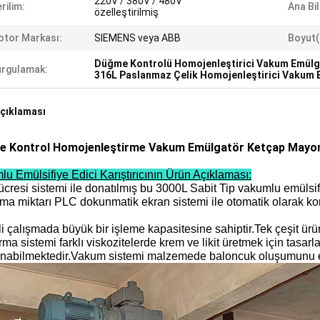
220V / 380V / 480V
rilim:
Ana Bi
özelleştirilmiş
tor Markası:
SIEMENS veya ABB
Boyut(
Düğme Kontrolü Homojenleştirici Vakum Emülg
rgulamak:
316L Paslanmaz Çelik Homojenleştirici Vakum
çıklaması
 Kontrol Homojenleştirme Vakum Emülgatör Ketçap Mayo
u Emülsifiye Edici Karıştırıcının Ürün Açıklaması:
cresi sistemi ile donatılmış bu 3000L Sabit Tip vakumlu emülsifiye
ma miktarı PLC dokunmatik ekran sistemi ile otomatik olarak kontr
i çalışmada büyük bir işleme kapasitesine sahiptir.Tek çeşit ürün
ırma sistemi farklı viskozitelerde krem ​​ve likit üretmek için tasar
anabilmektedir.Vakum sistemi malzemede baloncuk oluşumunu eng