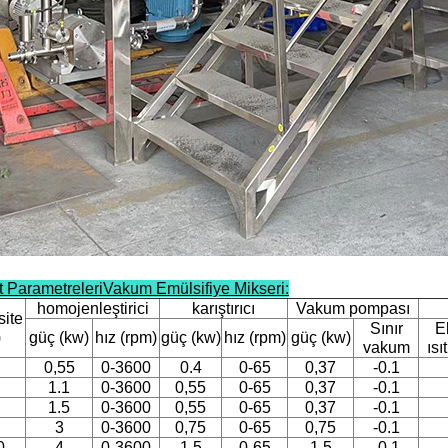
t Parametreleri
Vakum Emülsifiye Mikseri
:
homojenleştirici
karıştırıcı
Vakum pompası
ite
Sınır
El
)
güç (kw)
hız (rpm)
güç (kw)
hız (rpm)
güç (kw)
vakum
ısı
0,55
0-3600
0.4
0-65
0,37
-0.1
1.1
0-3600
0,55
0-65
0,37
-0.1
1.5
0-3600
0,55
0-65
0,37
-0.1
3
0-3600
0,75
0-65
0,75
-0.1
0
4
0-3600
1.5
0-65
1.5
-0.1