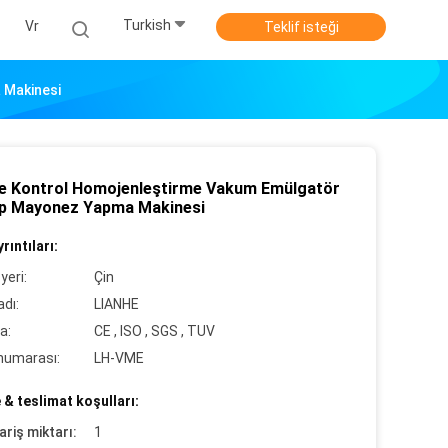
Turkish
Vr
Teklif isteği
 Makinesi
 Kontrol Homojenleştirme Vakum Emülgatör
p Mayonez Yapma Makinesi
rıntıları:
yeri:
Çin
dı:
LIANHE
a:
CE , ISO , SGS , TUV
numarası:
LH-VME
& teslimat koşulları:
ariş miktarı:
1