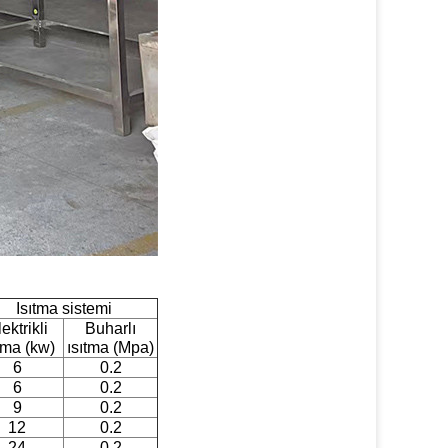
Isıtma sistemi
ektrikli
Buharlı
tma (kw)
ısıtma (Mpa)
6
0.2
6
0.2
9
0.2
12
0.2
24
0.2