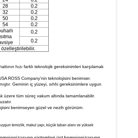
28
0.2
32
0.2
50
0.2
54
0.2
uharlı
0.2
ısıtma
0.2
avsiye
elleştirilebilir.
tının hızı farklı teknolojik gereksinimleri karşılamak
kan USA ROSS Company'nin teknolojisini benimser.
ıştır. Geminin iç yüzeyi, sıhhi gereksinimlere uygun
k üzere tüm süreç vakum altında tamamlanabilir.
zatır.
olojisini benimseyen güzel ve nezih görünüm.
i, uygun temizlik, makul yapı, küçük taban alanı ve yüksek
 Homojenizasyon sistemleri üst homojenizasyon,