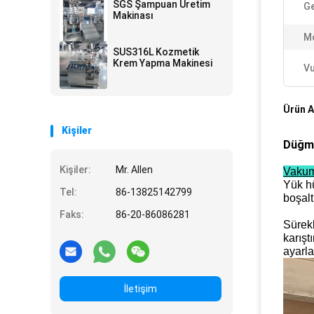
SGS Şampuan Üretim
Ge
Makinası
Mo
SUS316L Kozmetik
Krem Yapma Makinesi
Vu
Ürün A
Kişiler
Düğme
Kişiler:
Mr. Allen
Vakuml
Yük hü
Tel:
86-13825142799
boşalt
Faks:
86-20-86086281
Sürekl
karışt
ayarl
İletişim