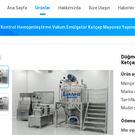
Ana Sayfa
Ürünler
Hakkımızda
Bize Ulaşın
Haberler
Kontrol Homojenleştirme Vakum Emülgatör Ketçap Mayonez Yapma
Düğme
Ketça
Ürün ay
Menşe 
Marka a
Sertifik
Model 
Ödeme 
Min sip