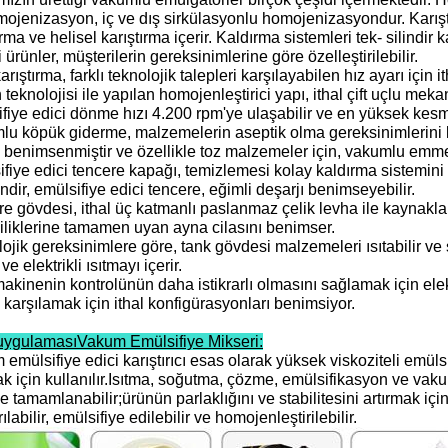
mojenizasyon, iç ve dış sirkülasyonlu homojenizasyondur. Karıştır
ırma ve helisel karıştırma içerir. Kaldırma sistemleri tek- silindir 
li ürünler, müşterilerin gereksinimlerine göre özelleştirilebilir.
arıştırma, farklı teknolojik talepleri karşılayabilen hız ayarı için
teknolojisi ile yapılan homojenleştirici yapı, ithal çift uçlu m
fiye edici dönme hızı 4.200 rpm'ye ulaşabilir ve en yüksek kesme
lu köpük giderme, malzemelerin aseptik olma gereksinimlerini 
enimsenmiştir ve özellikle toz malzemeler için, vakumlu emme 
fiye edici tencere kapağı, temizlemesi kolay kaldırma sistemini
indir, emülsifiye edici tencere, eğimli deşarjı benimseyebilir.
e gövdesi, ithal üç katmanlı paslanmaz çelik levha ile kaynakl
iliklerine tamamen uyan ayna cilasını benimser.
ojik gereksinimlere göre, tank gövdesi malzemeleri ısıtabilir ve 
ve elektrikli ısıtmayı içerir.
kinenin kontrolünün daha istikrarlı olmasını sağlamak için elektr
 karşılamak için ithal konfigürasyonları benimsiyor.
uygulaması
Vakum Emülsifiye Mikseri
:
emülsifiye edici karıştırıcı esas olarak yüksek viskoziteli emüls
 için kullanılır.Isıtma, soğutma, çözme, emülsifikasyon ve vakum
e tamamlanabilir;ürünün parlaklığını ve stabilitesini artırmak iç
rılabilir, emülsifiye edilebilir ve homojenleştirilebilir.