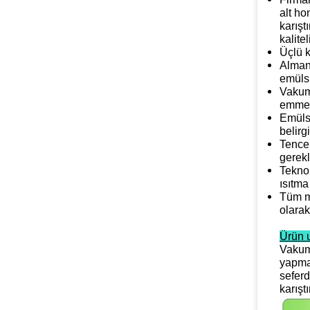
alt ho
karışt
kalite
Üçlü k
Alman 
emülsi
Vakum
emme b
Emülsi
belirg
Tencer
gerekl
Teknol
ısıtma 
Tüm ma
olarak
Ürün 
Vakum 
yapmak
seferd
karıştı